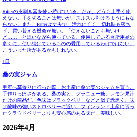
Ritterの皮剥き器を使い続けている。だが、どうも上手く使
えない。手を切ることは無いが、スルスル剥けるようにもな
らない。また、Ritterは丈夫で、汚れにくく、切れ味も落ち
ず、買い替える機会が無い。「使えないことも無いけ
ど……」と思いながら使っている。使用している台所用品の
多くに、使い続けているものの愛用しているわけではない、
こういった所があるかもしれない。
1日
桑の実ジャム
甲府へ墓参りに行った際、お土産に桑の実のジャムを買う。
手作りっぽさがある、桑の実と、グラニュー糖、レモン果汁
だけの商品だ。色味はブラックベリーなどと似て赤黒く、味
は酸味の強いストロベリーに近い。フィンランド土産に貰っ
たクラウドベリーよりも安心感のある味だ。美味しい。
2026年4月