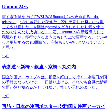
Ubuntu 24へ
重すぎる腰を上げてWSL2のUbuntuを24へ更新する。do-
release-upgradeに成功した記念だ。22に更新した時には失敗
してやり直した。今回はsystemdをどうにかしたり気を使っ
たのですんなり成功する。一応、Ubuntu 24を新規導入して
環境を作り、移行できるようにもした上で更新する。えいや
っと更新するのも3回目で、今後もえいやっとやっていこう
と思う。
15日
表参道～新橋～銀座～京橋～丸の内
国立映画アーカイブへは、銀座を経由して行く。水曜日が雨
の予報になったので、一日繰り上げる。それでも台風の影響
で雨が降り始めるかもしれない、怪しい天気のようだ。
12日
再訪・日本の映画ポスター芸術(国立映画アーカイ