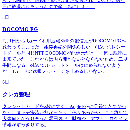
ップの関係で、最後の1話だけまだ放送されていない。誕生
日に放送されるようなので楽しみにしよう。
8日
DOCOMO FG
7月1日からdカード利用速報SMSの配信元がDOCOMO FGへ
変わってしまった。組織再編の関係らしい。d払いのレシー
トメールと同じNTT DOCOMOが配信元だと、一気に既読に
出来ていた。これからは両方開かないとならないため、二度
手間になる。d払いのレシートメールは止められないよう
だ。dカードの速報メッセージを止めるしかない。
6日
クレカ整理
クレジットカードを2枚にする。Apple Payに登録できなかっ
たり、タッチ決済が無かったり、色々あったが、ここ数年で
大体何とかなりそうな雰囲気だ。財布や、アプリ、ログイン
情報がすっきりする。