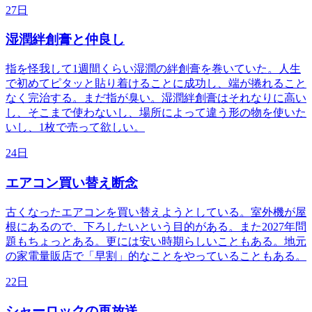
27日
湿潤絆創膏と仲良し
指を怪我して1週間くらい湿潤の絆創膏を巻いていた。人生
で初めてピタッと貼り着けることに成功し、端が捲れること
なく完治する。まだ指が臭い。湿潤絆創膏はそれなりに高い
し、そこまで使わないし、場所によって違う形の物を使いた
いし、1枚で売って欲しい。
24日
エアコン買い替え断念
古くなったエアコンを買い替えようとしている。室外機が屋
根にあるので、下ろしたいという目的がある。また2027年問
題もちょっとある。更には安い時期らしいこともある。地元
の家電量販店で「早割」的なことをやっていることもある。
22日
シャーロックの再放送