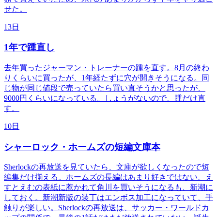
せた。
13日
1年で踵直し
去年買ったジャーマン・トレーナーの踵を直す。8月の終わ
りくらいに買ったが、1年経たずに穴が開きそうになる。同
じ物が同じ値段で売っていたら買い直そうかと思ったが、
9000円くらいになっている。しょうがないので、踵だけ直
す。
10日
シャーロック・ホームズの短編文庫本
Sherlockの再放送を見ていたら、文庫が欲しくなったので短
編集だけ揃える。ホームズの長編はあまり好きではない。え
すとえむの表紙に惹かれて角川を買いそうになるも、新潮に
しておく。新潮新版の装丁はエンボス加工になっていて、手
触りが楽しい。Sherlockの再放送は、サッカー・ワールドカ