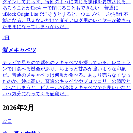
グインしておらず、毎回のように閉じる操作を要求される。
あろうことかEscキーで閉じることもできない。普通に
uBlock Origin Liteで消そうとすると、ウェブページが操作不
能になる。見えないだけでダイアログ用のレイヤーが被さっ
たままになってしまうからだ。
2日
紫メキャベツ
テレビで見たので紫色のメキャベツを探している。レストラ
ンでは食べる機会があり、ちょっと甘みが強いような印象
だ。普通のメキャベツは何度か食べる。あまり売らなくなっ
たのか、妙に高い。普通のキャベツやブロッコリーの値段と
比べてしまうと、ピカールの冷凍メキャベツでも良いかなと
いう気分になってくる値段だ。
2026年2月
27日