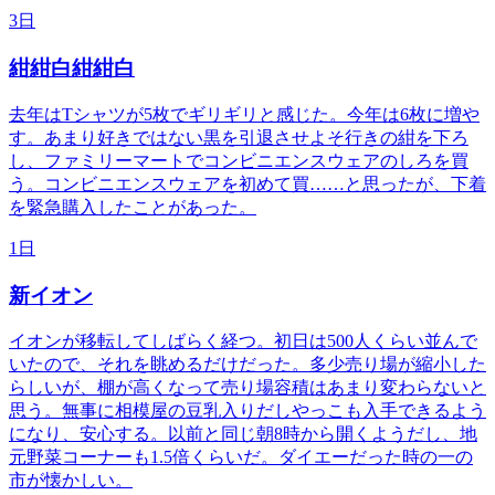
3日
紺紺白紺紺白
去年はTシャツが5枚でギリギリと感じた。今年は6枚に増や
す。あまり好きではない黒を引退させよそ行きの紺を下ろ
し、ファミリーマートでコンビニエンスウェアのしろを買
う。コンビニエンスウェアを初めて買……と思ったが、下着
を緊急購入したことがあった。
1日
新イオン
イオンが移転してしばらく経つ。初日は500人くらい並んで
いたので、それを眺めるだけだった。多少売り場が縮小した
らしいが、棚が高くなって売り場容積はあまり変わらないと
思う。無事に相模屋の豆乳入りだしやっこも入手できるよう
になり、安心する。以前と同じ朝8時から開くようだし、地
元野菜コーナーも1.5倍くらいだ。ダイエーだった時の一の
市が懐かしい。