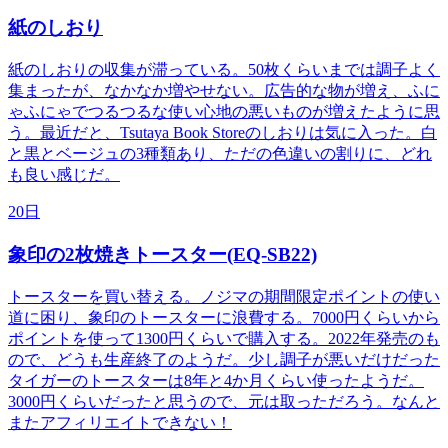
紙のしおり
紙のしおりの収集が滞っている。50枚くらいまでは調子よく
集まったが、なかなか増やせない。広告的な物が増え、ふに
ゃふにゃでつるつるな使い心地の悪いものが増えたように思
う。最近だと、Tsutaya Book Storeのしおりは気に入った。白
と黒とベージュの3種類あり、ただの色違いの割りに、どれ
も良い感じだ。
20日
象印の2枚焼きトースター(EQ-SB22)
トースターを買い替える。ノジマの期間限定ポイントの使い
道に困り、象印のトースターに浪費する。7000円くらいから
ポイントを使って1300円くらいで購入する。2022年発売のも
ので、どうも生産終了のようだ。少し調子が悪いだけだった
タイガーのトースターは8年と4か月くらい使ったようだ。
3000円くらいだったと思うので、元は取っただろう。なんと
またアフィリエイトできない！