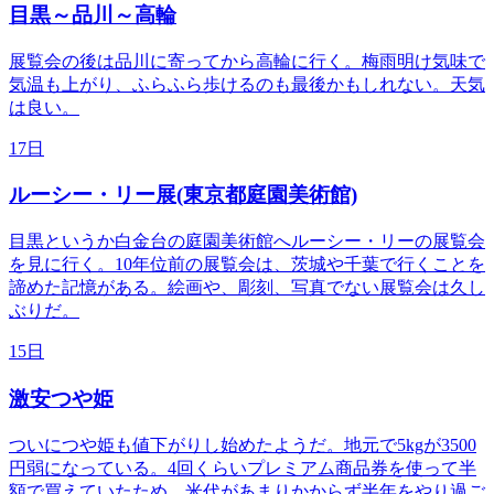
目黒～品川～高輪
展覧会の後は品川に寄ってから高輪に行く。梅雨明け気味で
気温も上がり、ふらふら歩けるのも最後かもしれない。天気
は良い。
17日
ルーシー・リー展(東京都庭園美術館)
目黒というか白金台の庭園美術館へルーシー・リーの展覧会
を見に行く。10年位前の展覧会は、茨城や千葉で行くことを
諦めた記憶がある。絵画や、彫刻、写真でない展覧会は久し
ぶりだ。
15日
激安つや姫
ついにつや姫も値下がりし始めたようだ。地元で5kgが3500
円弱になっている。4回くらいプレミアム商品券を使って半
額で買えていたため、米代があまりかからず半年をやり過ご