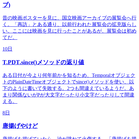
ブ)
昔の映画ポスターを見に、国立映画アーカイブの展覧会へ行
く。「再訪」とある通り、以前行われた展覧会の拡充版らし
い。ここには映画を見に行ったことがあるが、展覧会は初め
てだ。
10日
T.PDT.since()メソッドの返り値
ある日付が今より何年前かを知るため、Temporalオブジェク
トのPlainDateTimeオブジェクトでsince()メソッドを使い、以
下のように書いて失敗する。2つも間違えているようだ。あ
まり関係ないがPが大文字だったり小文字だったりして間違
える。
8日
唐揚げやけど
唐揚げを揚げていたら、油が跳ねて火傷する。「唐揚げを揚