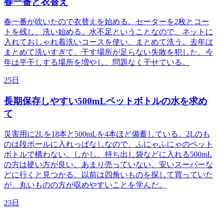
春一番と衣替え
春一番が吹いたので衣替えを始める。セーターを2枚とコー
トを残し、洗い始める。水不足ということなので、ネットに
入れておしゃれ着洗いコースを使い、まとめて洗う。去年は
まとめて洗いすぎて、干す場所が足らない失敗を犯した。今
年は平干しする場所を増やし、問題なく干せている。
25日
長期保存しやすい500mLペットボトルの水を求め
て
災害用に2Lを18本と500mLを4本ほど備蓄している。2Lのも
のは段ボールに入れっぱなしなので、ふにゃふにゃのペット
ボトルで構わない。しかし、持ち出し袋などに入れる500mL
の方は硬い方が良い。あまり売っていない。安いスーパーな
どに行くと見つかる。以前は四角いものを探して買っていた
が、丸いものの方が収めやすいことを学んだ。
23日