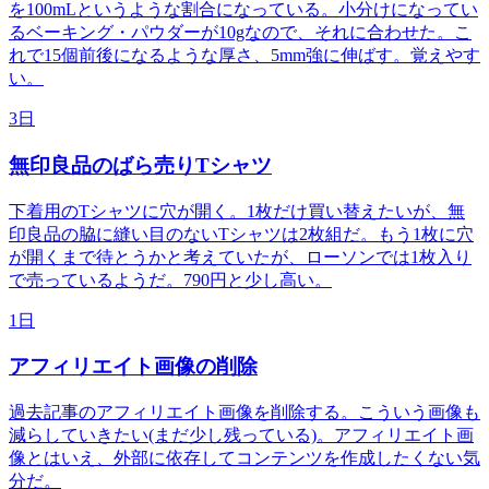
を100mLというような割合になっている。小分けになってい
るベーキング・パウダーが10gなので、それに合わせた。こ
れで15個前後になるような厚さ、5mm強に伸ばす。覚えやす
い。
3日
無印良品のばら売りTシャツ
下着用のTシャツに穴が開く。1枚だけ買い替えたいが、無
印良品の脇に縫い目のないTシャツは2枚組だ。もう1枚に穴
が開くまで待とうかと考えていたが、ローソンでは1枚入り
で売っているようだ。790円と少し高い。
1日
アフィリエイト画像の削除
過去記事のアフィリエイト画像を削除する。こういう画像も
減らしていきたい(まだ少し残っている)。アフィリエイト画
像とはいえ、外部に依存してコンテンツを作成したくない気
分だ。