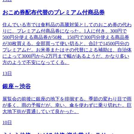
おこめ券配布代替のプレミアム付商品券
住んでいる市では食料品の高騰対策としてのおこめ券の代わ
りに、プレミアム付商品券になった。1人に付き、300円で
500円分使える商品券が50枚、150円で300円分使える商品券
が30枚買える。全部買って使い切ると、合計で14500円分の
プレミアムだ。お米券またはその代替による補助は、自治体
によって3000円から2万円まで幅があるようだ。かなり多い
方のようで不安になってくる。
13日
銀座～渋谷
展覧会の前後に銀座の地下を徘徊する。季節の変わり目で雨
が多く、雨の予報だが、幸い、傘を使わずに乗り切れた。巨
大地下街が貫通していて良かった。
10日