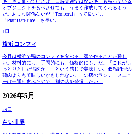
キーさえ揃っていれば、日時関連ではないキーも持っている
オブジェクトを食べさせても、うまく作成してくれるよう
だ。あまり関係ないが「Temporal」って長いし、
「PlainDateTime」も長い。
1日
横浜コンフィ
今月は横浜で鴨のコンフィを食べる。家で作ることが難し
い。材料的にも、手間的にも、価格的にも、だ。「これがし
っとりとした鴨肉か！」という感じで美味しい。低温調理の
鶏肉よりも美味しいかもしれない。この店のランチ・メニュ
ーは一通り食べたので、別の店を発掘したい。
2026年5月
29日
白い世界