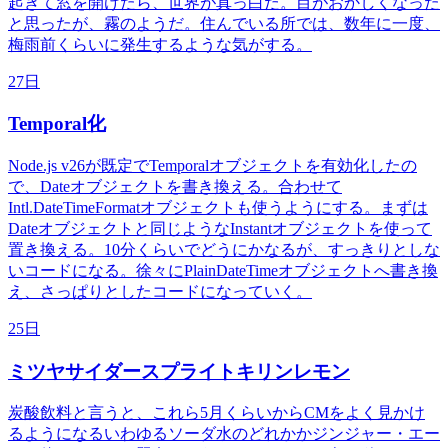
起きて窓を開けたら、世界が真っ白だ。目がおかしくなった
と思ったが、霧のようだ。住んでいる所では、数年に一度、
梅雨前くらいに発生するような気がする。
27日
Temporal化
Node.js v26が既定でTemporalオブジェクトを有効化したの
で、Dateオブジェクトを書き換える。合わせて
Intl.DateTimeFormatオブジェクトも使うようにする。まずは
Dateオブジェクトと同じようなInstantオブジェクトを使って
置き換える。10分くらいでどうにかなるが、すっきりとしな
いコードになる。徐々にPlainDateTimeオブジェクトへ書き換
え、さっぱりとしたコードになっていく。
25日
ミツヤサイダースプライトキリンレモン
炭酸飲料と言うと、これら5月くらいからCMをよく見かけ
るようになるいわゆるソーダ水のどれかかジンジャー・エー