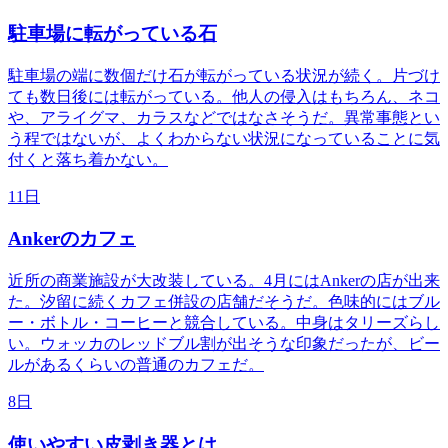
駐車場に転がっている石
駐車場の端に数個だけ石が転がっている状況が続く。片づけ
ても数日後には転がっている。他人の侵入はもちろん、ネコ
や、アライグマ、カラスなどではなさそうだ。異常事態とい
う程ではないが、よくわからない状況になっていることに気
付くと落ち着かない。
11日
Ankerのカフェ
近所の商業施設が大改装している。4月にはAnkerの店が出来
た。汐留に続くカフェ併設の店舗だそうだ。色味的にはブル
ー・ボトル・コーヒーと競合している。中身はタリーズらし
い。ウォッカのレッドブル割が出そうな印象だったが、ビー
ルがあるくらいの普通のカフェだ。
8日
使いやすい皮剥き器とは