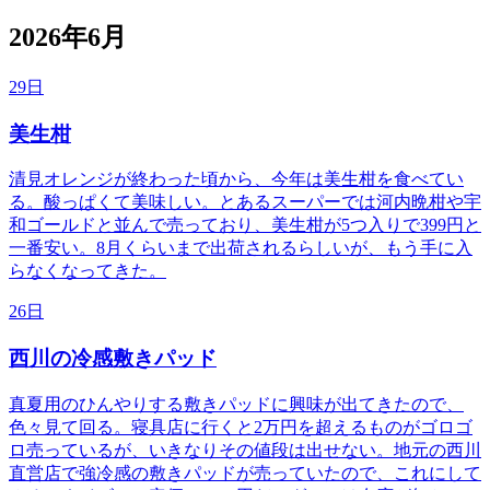
2026年6月
29日
美生柑
清見オレンジが終わった頃から、今年は美生柑を食べてい
る。酸っぱくて美味しい。とあるスーパーでは河内晩柑や宇
和ゴールドと並んで売っており、美生柑が5つ入りで399円と
一番安い。8月くらいまで出荷されるらしいが、もう手に入
らなくなってきた。
26日
西川の冷感敷きパッド
真夏用のひんやりする敷きパッドに興味が出てきたので、
色々見て回る。寝具店に行くと2万円を超えるものがゴロゴ
ロ売っているが、いきなりその値段は出せない。地元の西川
直営店で強冷感の敷きパッドが売っていたので、これにして