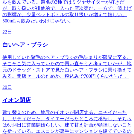
ルを飲んでいる。題名の3種ではミツヤサイダーが好きだ
が、取り扱いが排他的で、入った店次第だ。一方で、値上げ
の影響か、少量ペットボトルの取り扱いが増えて嬉しい。
500mLも飲みたいわけじゃない。
22日
白いヘア・ブラシ
使用していた猪毛のヘア・ブラシの毛詰まりが限界に至る。
そこそこ気に入っていたので買い直そうと考えていたが、地
元のドラッグ・ストアで見た白いヘア・ブラシに乗り換えて
みる。閉店セールのためか、税込みで700円くらいだった。
20日
イオン閉店
建て替えのため、地元のイオンが閉店する。ニチイだった
し、サティだった。ダイエーだったところに移転し、そちら
は6月4日に営業開始らしい。建て替え計画が頓挫しないこと
を祈っている。エスコンが裏手にマンションを建てているの