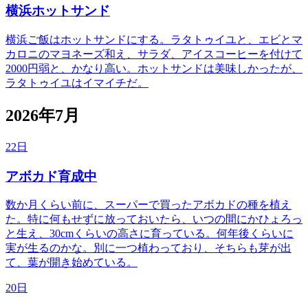
横浜ホットサンド
横浜ご飯はホットサンドにする。ラタトゥイユと、エビとマ
カロニのマヨネーズ和え、サラダ、アイスコーヒーを付けて
2000円弱と、かなり高い。ホットサンドは美味しかったが、
ラタトゥイユはイマイチだ。
2026年7月
22日
アボカド育成中
数か月くらい前に、スーパーで買ったアボカドの種を植え
た。特に何もせずに放っておいたら、いつの間にかひょろっ
と生え、30cmくらいの高さに育っている。何年後くらいに
実が生るのかな。別に一つ植わっており、そちらも芽が出
て、葉が開き始めている。
20日