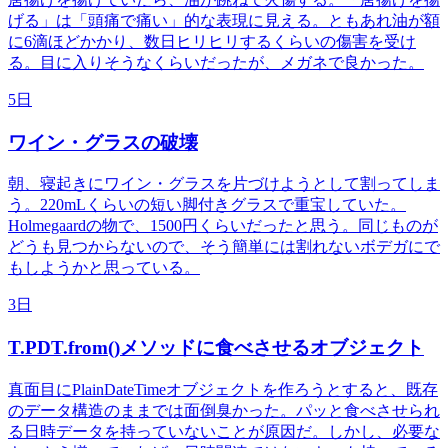
げる」は「頭痛で痛い」的な表現に見える。ともあれ油が額
に6滴ほどかかり、数日ヒリヒリするくらいの傷害を受け
る。目に入りそうなくらいだったが、メガネで良かった。
5日
ワイン・グラスの破壊
朝、寝起きにワイン・グラスを片づけようとして割ってしま
う。220mLくらいの短い脚付きグラスで重宝していた。
Holmegaardの物で、1500円くらいだったと思う。同じものが
どうも見つからないので、そう簡単には割れないボデガにで
もしようかと思っている。
3日
T.PDT.from()メソッドに食べさせるオブジェクト
真面目にPlainDateTimeオブジェクトを作ろうとすると、既存
のデータ構造のままでは面倒臭かった。パッと食べさせられ
る日時データを持っていないことが原因だ。しかし、必要な