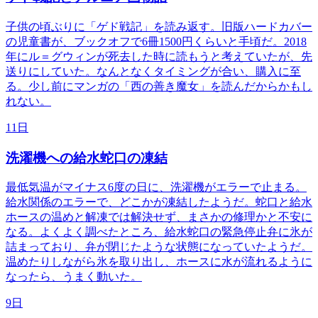
子供の頃ぶりに「ゲド戦記」を読み返す。旧版ハードカバー
の児童書が、ブックオフで6冊1500円くらいと手頃だ。2018
年にル＝グウィンが死去した時に読もうと考えていたが、先
送りにしていた。なんとなくタイミングが合い、購入に至
る。少し前にマンガの「西の善き魔女」を読んだからかもし
れない。
11日
洗濯機への給水蛇口の凍結
最低気温がマイナス6度の日に、洗濯機がエラーで止まる。
給水関係のエラーで、どこかが凍結したようだ。蛇口と給水
ホースの温めと解凍では解決せず、まさかの修理かと不安に
なる。よくよく調べたところ、給水蛇口の緊急停止弁に氷が
詰まっており、弁が閉じたような状態になっていたようだ。
温めたりしながら氷を取り出し、ホースに水が流れるように
なったら、うまく動いた。
9日