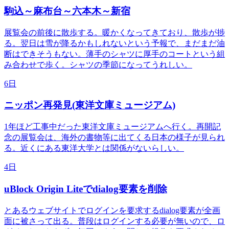
駒込～麻布台～六本木～新宿
展覧会の前後に散歩する。暖かくなってきており、散歩が捗
る。翌日は雪が降るかもしれないという予報で、まだまだ油
断はできそうもない。薄手のシャツに厚手のコートという組
み合わせで歩く。シャツの季節になってうれしい。
6日
ニッポン再発見(東洋文庫ミュージアム)
1年ほど工事中だった東洋文庫ミュージアムへ行く。再開記
念の展覧会は、海外の書物等に出てくる日本の様子が見られ
る。近くにある東洋大学とは関係がないらしい。
4日
uBlock Origin Liteでdialog要素を削除
とあるウェブサイトでログインを要求するdialog要素が全画
面に被さって出る。普段はログインする必要が無いので、ロ