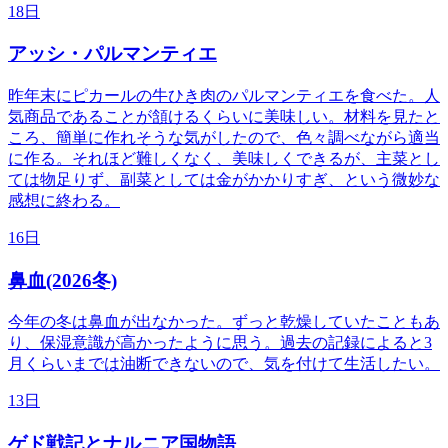
18日
アッシ・パルマンティエ
昨年末にピカールの牛ひき肉のパルマンティエを食べた。人
気商品であることが頷けるくらいに美味しい。材料を見たと
ころ、簡単に作れそうな気がしたので、色々調べながら適当
に作る。それほど難しくなく、美味しくできるが、主菜とし
ては物足りず、副菜としては金がかかりすぎ、という微妙な
感想に終わる。
16日
鼻血(2026冬)
今年の冬は鼻血が出なかった。ずっと乾燥していたこともあ
り、保湿意識が高かったように思う。過去の記録によると3
月くらいまでは油断できないので、気を付けて生活したい。
13日
ゲド戦記とナルニア国物語