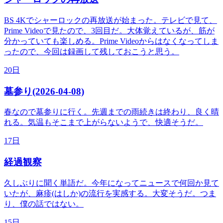
BS 4Kでシャーロックの再放送が始まった。テレビで見て、
Prime Videoで見たので、3回目だ。大体覚えているが、筋が
分かっていても楽しめる。Prime Videoからはなくなってしま
ったので、今回は録画して残しておこうと思う。
20日
墓参り(2026-04-08)
春なので墓参りに行く。先週までの雨続きは終わり、良く晴
れる。気温もそこまで上がらないようで、快適そうだ。
17日
経過観察
久しぶりに聞く単語だ。今年になってニュースで何回か見て
いたが、麻疹(はしか)の流行を実感する。大変そうだ。つま
り、僕の話ではない。
15日