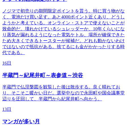
ノジマで初売りの期間限定ポイントを貰う。特に買う物がな
く、電池だけ買い足す。あと4000ポイント近くあり、どうし
ようかと考えている。オンライン・ストアで使えないことが
致命的だ。壊れかけているシュレッダーか、10年くらいにな
り蒸気が漏れるようになった電気ケトル、場所が確保できた
ため大きくできるトースターが候補だ。どれも動かないわけ
ではないので抵抗がある。捨てるにも金がかかったりする時
代である。
16日
半蔵門～紀尾井町～表参道～渋谷
半蔵門で仏涅槃図を観覧した後は散歩する。良く晴れてお
り、そこそこ暖かい日だ。選挙中なので永田町や国会議事堂
辺りを迂回して、半蔵門から紀尾井町へ向かう。
13日
マンガが多い月