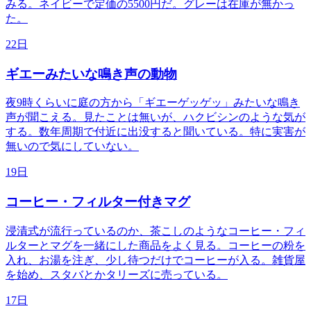
みる。ネイビーで定価の5500円だ。グレーは在庫が無かっ
た。
22日
ギエーみたいな鳴き声の動物
夜9時くらいに庭の方から「ギエーゲッゲッ」みたいな鳴き
声が聞こえる。見たことは無いが、ハクビシンのような気が
する。数年周期で付近に出没すると聞いている。特に実害が
無いので気にしていない。
19日
コーヒー・フィルター付きマグ
浸漬式が流行っているのか、茶こしのようなコーヒー・フィ
ルターとマグを一緒にした商品をよく見る。コーヒーの粉を
入れ、お湯を注ぎ、少し待つだけでコーヒーが入る。雑貨屋
を始め、スタバとかタリーズに売っている。
17日