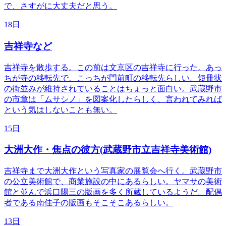
で、さすがに大丈夫だと思う。
18日
吉祥寺など
吉祥寺を散歩する。この前は文京区の吉祥寺に行った。あっ
ちが寺の移転先で、こっちが門前町の移転先らしい。短冊状
の街並みが維持されていることはちょっと面白い。武蔵野市
の市章は「ムサシノ」を図案化したらしく、言われてみれば
という気はしないことも無い。
15日
大洲大作・焦点の彼方(武蔵野市立吉祥寺美術館)
吉祥寺まで大洲大作という写真家の展覧会へ行く。武蔵野市
の公立美術館で、商業施設の中にあるらしい。ヤマサの美術
館と並んで浜口陽三の版画を多く所蔵しているようだ。配偶
者である南佳子の版画もそこそこあるらしい。
13日