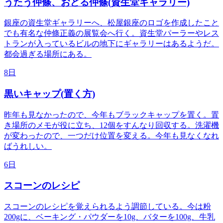
うたう仲條、おどる仲條(資生堂ギャラリー)
銀座の資生堂ギャラリーへ、松屋銀座のロゴを作成したこと
でも有名な仲條正義の展覧会へ行く。資生堂パーラーやレス
トランが入っているビルの地下にギャラリーはあるようだ。
都会過ぎる場所にある。
8日
黒いキャップ(置く方)
昨年も見なかったので、今年もブラックキャップを置く。置
き場所のメモが役に立ち、12個をすんなり回収する。洗濯機
が変わったので、一つだけ位置を変える。今年も見なくなれ
ばうれしい。
6日
スコーンのレシピ
スコーンのレシピを覚えられるよう調節している。今は粉
200gに、ベーキング・パウダーを10g、バターを100g、牛乳