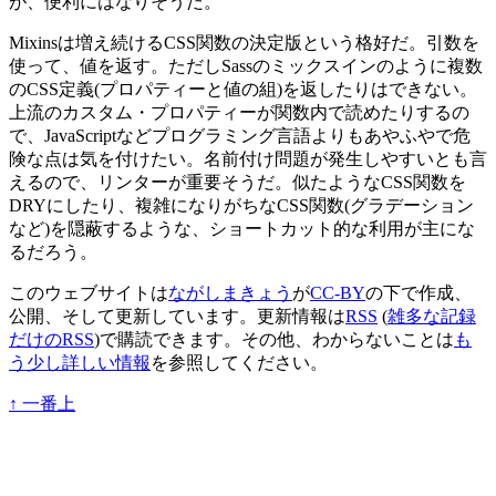
が、便利にはなりそうだ。
Mixinsは増え続けるCSS関数の決定版という格好だ。引数を
使って、値を返す。ただしSassのミックスインのように複数
のCSS定義(プロパティーと値の組)を返したりはできない。
上流のカスタム・プロパティーが関数内で読めたりするの
で、JavaScriptなどプログラミング言語よりもあやふやで危
険な点は気を付けたい。名前付け問題が発生しやすいとも言
えるので、リンターが重要そうだ。似たようなCSS関数を
DRYにしたり、複雑になりがちなCSS関数(グラデーション
など)を隠蔽するような、ショートカット的な利用が主にな
るだろう。
このウェブサイトは
ながしまきょう
が
CC-BY
の下で作成、
公開、そして更新しています。更新情報は
RSS
(
雑多な記録
だけのRSS
)で購読できます。その他、わからないことは
も
う少し詳しい情報
を参照してください。
↑
一番上