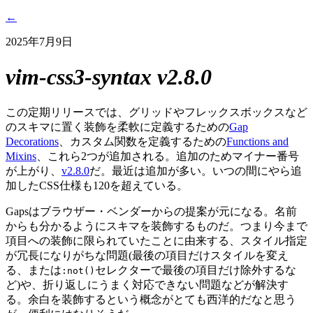
←
2025年7月9日
vim-css3-syntax v2.8.0
この定期リリースでは、グリッドやフレックスボックスなど
のスキマに置く装飾を柔軟に定義するための
Gap
Decorations
、カスタム関数を定義するための
Functions and
Mixins
、これら2つが追加される。追加のためマイナー番号
が上がり、
v2.8.0
だ。最近は追加が多い。いつの間にやら追
加したCSS仕様も120を超えている。
Gapsはブラウザー・ベンダーからの提案が元になる。名前
からも分かるようにスキマを装飾するものだ。つまり今まで
項目への装飾に限られていたことに由来する、スタイル指定
が冗長になりがちな問題(最後の項目だけスタイルを変え
る、または
セレクターで最後の項目だけ除外するな
:not()
ど)や、折り返しにうまく対応できない問題などが解決す
る。余白を装飾するという概念がとても西洋的だなと思う