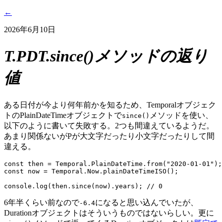
←
2026年6月10日
T.PDT.since()メソッドの返り
値
ある日付が今より何年前かを知るため、Temporalオブジェク
トのPlainDateTimeオブジェクトで
メソッドを使い、
since()
以下のように書いて失敗する。2つも間違えているようだ。
あまり関係ないがPが大文字だったり小文字だったりして間
違える。
const then = Temporal.PlainDateTime.from("2020-01-01");

const now = Temporal.Now.plainDateTimeISO();

console.log(then.since(now).years); // 0
6年半くらい前なので
になると思い込んでいたが、
-6.4
Durationオブジェクトはそういうものではないらしい。更に