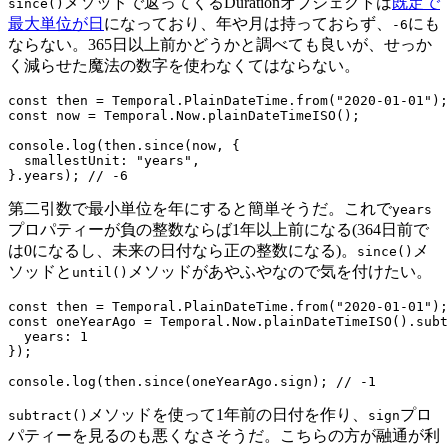
メソッドで返ってくるDurationオブジェクトは
既定で
since()
最大単位が日
になっており、年や月は持っておらず、
にも
-6
ならない。365日以上前かどうかと調べても良いが、せっか
く減らせた魔法の数字を使わなくてはならない。
const then = Temporal.PlainDateTime.from("2020-01-01");

const now = Temporal.Now.plainDateTimeISO();

console.log(then.since(now, {

  smallestUnit: "years",

}.years); // -6
第二引数で最小単位を年にすると簡単そうだ。これで
years
プロパティーが負の整数ならば1年以上前になる(364日前で
は0になるし、未来の日付なら正の整数になる)。
メ
since()
ソッドと
メソッドがあやふやなので気を付けたい。
until()
const then = Temporal.PlainDateTime.from("2020-01-01");

const oneYearAgo = Temporal.Now.plainDateTimeISO().subt
  years: 1

});

console.log(then.since(oneYearAgo.sign); // -1
メソッドを使って1年前の日付を作り、
プロ
subtract()
sign
パティーを見るのも悪くなさそうだ。こちらの方が融通が利