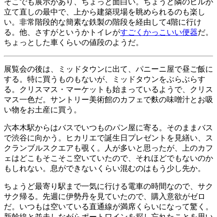
そこでも展示があり、ちょっと面白い。ちょうど隣のビルが
立て直しの最中で、上から建築現場を眺められるのも楽し
い。非常階段的な簡素な鉄製の階段を経由して4階に行け
る。他、さすがというかトイレが
すごくかっこいい便器
だ。
ちょっとした車くらいの値段のようだ。
展覧会の後は、ミッドタウンに出て、パニーニ屋で昼ご飯に
する。特に買うものもないが、ミッドタウンをぶらぶらす
る。クリスマス・マーケットも始まっているようで、クリス
マス一色だ。サントリー美術館のカフェで麩の味噌汁とお吸
い物をお土産に買う。
六本木駅からはバスでいつものパン屋に寄る。そのままバス
で渋谷に向かう。ヒカリエで誕生日プレゼントを見繕い、ス
クランブルスクエアも覗く。人が多いと思ったが、上のカフ
ェはどこもそこそこ空いていたので、それほどでもないのか
もしれない。息ができないくらい混むのはもう少し先か。
ちょうど最寄り駅まで一気に行ける電車の時間なので、サク
サク帰る。先週に伊勢丹を見ていたので、購入意欲がゼロ
だ。いつもは空いている直通線が満席くらいになって驚く。
新幹線と並走しながらポートワインを探し忘れたことを思い