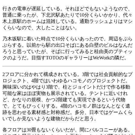
行きの電車が遅延している。それほどでもないようなので、
普通に乗ったが、下北沢駅あたりで10分くらいかかり、代々
木上原駅のホームは混雑している。通勤ラッシュよりはマシ
くらいなので、大したことはない。
乃木坂駅に着いた時点で10分くらいあったので、周辺をぶら
ぶらする。以前から駅の出口そばにある白壁のビルはなんだ
ろうと思っていたが、そばに行ってみると桂由美のブティッ
クのようだ。目指すTOTOのギャラリーはWeWorkの隣だ。
2フロアに分かれて構成されている。3階では社会貢献的なプ
ロジェクト、4階ではいわゆるハコモノのプロジェクトだ。
興味深いのはやはり3階で、柱とジョイントだけで作る移動
可能な家はほぼ実物も展示されている。テントに近いけれ
ど、かなりの規模、かつ2階建ても実現できるという代物
で、とてもびっくりする。4階のハコモノ群はなんとなく遺
跡を思わせる素材感と対称感だ。多分、日本ではゲームくら
いでしか見ないような建物だからだと思う。
各フロアは30畳もないくらいだが、間にバルコニーがある。