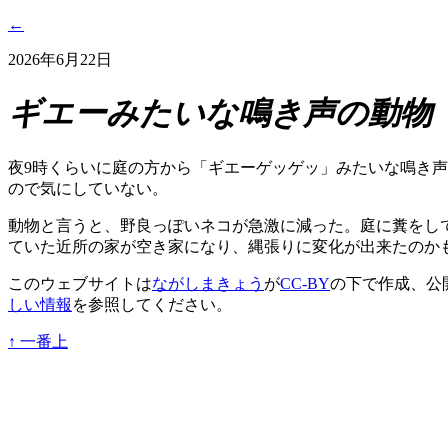
←
2026年6月22日
ギエーみたいな鳴き声の動物
夜9時くらいに庭の方から「ギエーゲッゲッ」みたいな鳴き
ので気にしていない。
動物と言うと、野良っぽいネコが急激に減った。庭に糞をし
ていた近所の家が空き家になり、縄張りに変化が出来たのか
このウェブサイトは
ながしまきょう
が
CC-BY
の下で作成、公
しい情報
を参照してください。
↑
一番上