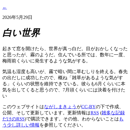
←
2026年5月29日
白い世界
起きて窓を開けたら、世界が真っ白だ。目がおかしくなった
と思ったが、霧のようだ。住んでいる所では、数年に一度、
梅雨前くらいに発生するような気がする。
気温も湿度も高いが、霧で暗い間に草むしりを終える。春先
の出だしに成功したので、概ね「雑草があるような気がす
る」くらいの状態を維持できている。彼らも6月くらいに本
気を出してくると思うので、7月頭くらいには決着を付けた
い
このウェブサイトは
ながしまきょう
が
CC-BY
の下で作成、
公開、そして更新しています。更新情報は
RSS
(
雑多な記録
だけのRSS
)で購読できます。その他、わからないことは
も
う少し詳しい情報
を参照してください。