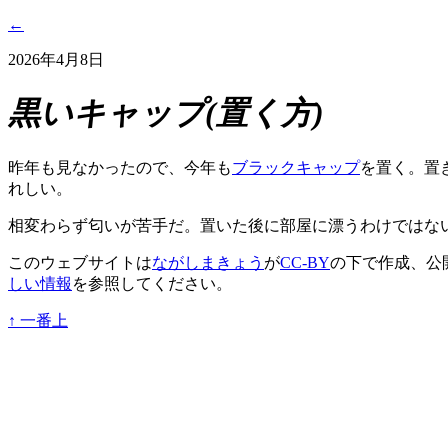
←
2026年4月8日
黒いキャップ(置く方)
昨年も見なかったので、今年も
ブラックキャップ
を置く。置
れしい。
相変わらず匂いが苦手だ。置いた後に部屋に漂うわけではな
このウェブサイトは
ながしまきょう
が
CC-BY
の下で作成、公
しい情報
を参照してください。
↑
一番上