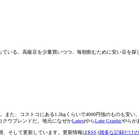
なっている。高級豆を少量買いつつ、毎朝飲むために安い豆を探し
る。また、コストコにある1.2kgくらいで4000円強のものも
コクウブレンドだ。地元になぜか
Lattest
やら
Latte Graphic
やらが
開、そして更新しています。更新情報は
RSS
(
雑多な記録だけの