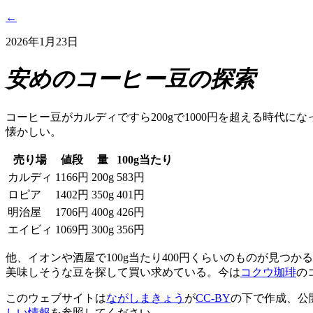
←
2026年1月23日
安めのコーヒー豆の探索
コーヒー豆がカルディですら200gで1000円を超える時代に
懐かしい。
売り場
値段
量
100g当たり
カルディ
1166円
200g
583円
ロピア
1402円
350g
401円
明治屋
1706円
400g
426円
エイビィ
1069円
300g
356円
他、イオンや酒屋で100g当たり400円くらいのものが見つか
美味しそうな豆を探して買い求めている。今は
コクウ珈琲
の
このウェブサイトは
ながしまきょう
が
CC-BY
の下で作成、公
しい情報
を参照してください。