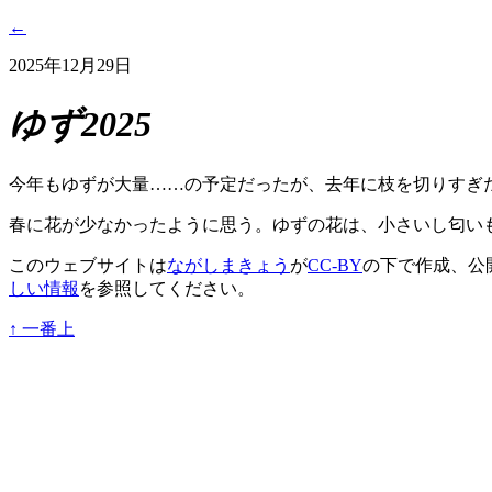
←
2025年12月29日
ゆず2025
今年もゆずが大量……の予定だったが、去年に枝を切りすぎ
春に花が少なかったように思う。ゆずの花は、小さいし匂い
このウェブサイトは
ながしまきょう
が
CC-BY
の下で作成、公
しい情報
を参照してください。
↑
一番上