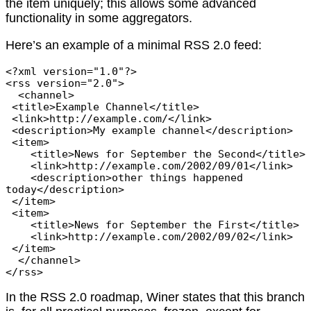
the item uniquely; this allows some advanced
functionality in some aggregators.
Here’s an example of a minimal RSS 2.0 feed:
<?xml version="1.0"?>

<rss version="2.0">

  <channel>

 <title>Example Channel</title>

 <link>http://example.com/</link>

 <description>My example channel</description>

 <item>

    <title>News for September the Second</title>

    <link>http://example.com/2002/09/01</link>

    <description>other things happened 
today</description>

 </item>

 <item>

    <title>News for September the First</title>

    <link>http://example.com/2002/09/02</link>

 </item>

  </channel>

In the RSS 2.0 roadmap, Winer states that this branch