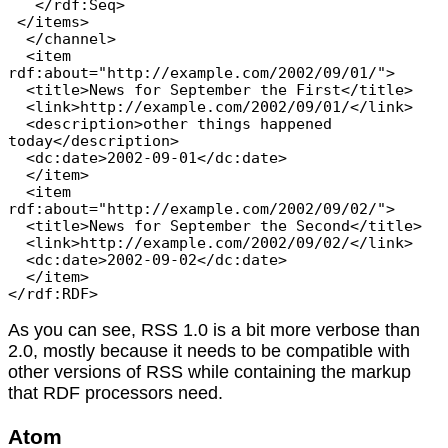
   </rdf:Seq>

 </items>

  </channel>

  <item 
rdf:about="http://example.com/2002/09/01/">

  <title>News for September the First</title>

  <link>http://example.com/2002/09/01/</link>

  <description>other things happened 
today</description>

  <dc:date>2002-09-01</dc:date>

  </item>

  <item 
rdf:about="http://example.com/2002/09/02/">

  <title>News for September the Second</title>

  <link>http://example.com/2002/09/02/</link>

  <dc:date>2002-09-02</dc:date>

  </item>

As you can see, RSS 1.0 is a bit more verbose than
2.0, mostly because it needs to be compatible with
other versions of RSS while containing the markup
that RDF processors need.
Atom