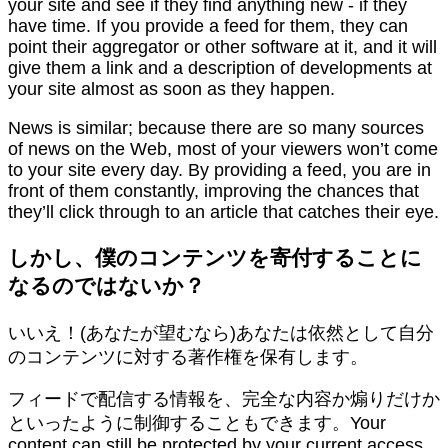
your site and see if they find anything new - if they
have time. If you provide a feed for them, they can
point their aggregator or other software at it, and it will
give them a link and a description of developments at
your site almost as soon as they happen.
News is similar; because there are so many sources
of news on the Web, most of your viewers won’t come
to your site every day. By providing a feed, you are in
front of them constantly, improving the chances that
they’ll click through to an article that catches their eye.
しかし、僕のコンテンツを寄付することに
なるのではないか？
いいえ！(あなたが望むなら)あなたは依然として自分
のコンテンツに対する著作権を保有します。
フィードで配信する情報を、完全な内容か煽りだけか
といったように制御することもできます。Your
content can still be protected by your current access