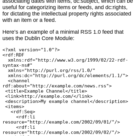
associating dates with items, dc:subject, which can be
useful for categorizing items or feeds, and dc:rights,
for dictating the intellectual property rights associated
with an item or a feed.
Here’s an example of a minimal RSS 1.0 feed that
uses the Dublin Core Module:
<?xml version="1.0"?>

<rdf:RDF

  xmlns:rdf="http://www.w3.org/1999/02/22-rdf-
syntax-ns#"

  xmlns="http://purl.org/rss/1.0/"

  xmlns:dc="http://purl.org/dc/elements/1.1/">

  <channel 
rdf:about="http://example.com/news.rss">

 <title>Example Channel</title>

 <link>http://example.com/</link>

 <description>My example channel</description>

 <items>

   <rdf:Seq>

     <rdf:li 
resource="http://example.com/2002/09/01/"/>

     <rdf:li 
resource="http://example.com/2002/09/02/"/>
