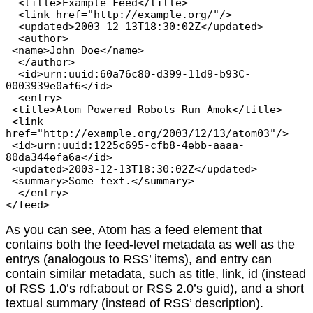
  <title>Example Feed</title>

  <link href="http://example.org/"/>

  <updated>2003-12-13T18:30:02Z</updated>

  <author>

 <name>John Doe</name>

  </author>

  <id>urn:uuid:60a76c80-d399-11d9-b93C-
0003939e0af6</id>

  <entry>

 <title>Atom-Powered Robots Run Amok</title>

 <link 
href="http://example.org/2003/12/13/atom03"/>

 <id>urn:uuid:1225c695-cfb8-4ebb-aaaa-
80da344efa6a</id>

 <updated>2003-12-13T18:30:02Z</updated>

 <summary>Some text.</summary>

  </entry>

As you can see, Atom has a feed element that
contains both the feed-level metadata as well as the
entrys (analogous to RSS’ items), and entry can
contain similar metadata, such as title, link, id (instead
of RSS 1.0’s rdf:about or RSS 2.0’s guid), and a short
textual summary (instead of RSS’ description).