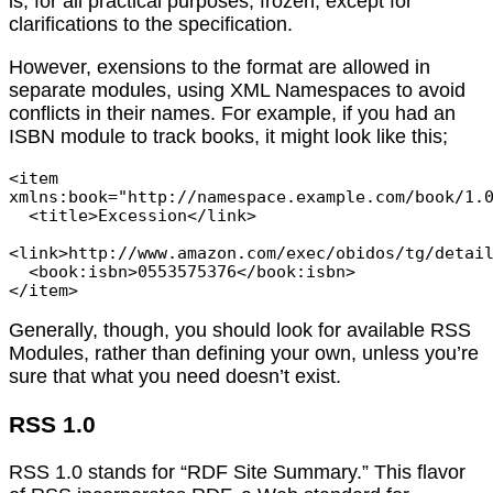
is, for all practical purposes, frozen, except for
clarifications to the specification.
However, exensions to the format are allowed in
separate modules, using XML Namespaces to avoid
conflicts in their names. For example, if you had an
ISBN module to track books, it might look like this;
<item 
xmlns:book="http://namespace.example.com/book/1.0
  <title>Excession</link>

<link>http://www.amazon.com/exec/obidos/tg/detail
  <book:isbn>0553575376</book:isbn>

Generally, though, you should look for available RSS
Modules, rather than defining your own, unless you’re
sure that what you need doesn’t exist.
RSS 1.0
RSS 1.0 stands for “RDF Site Summary.” This flavor