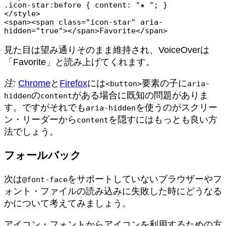
.icon-star:before { content: "★ "; }

</style>

<span><span class="icon-star" aria-
見た目は望み通りそのまま維持され、VoiceOverは
「Favorite」と読み上げてくれます。
注:
Chrome
と
Firefox
には
要素の子に
<button>
aria-
の
がある場合に既知の問題がありま
hidden
content
す。ですがそれでも
を使うのがスクリー
aria-hidden
ン・リーダーから
を隠すにはもっとも良い方
content
法でしょう。
フォールバック
次は
をサポートしていないブラウザーやフ
@font-face
ォント・ファイルの読み込みに失敗した時にどうなる
かについて考えてみましょう。
アイコン・フォントからアイコンを利用するための方