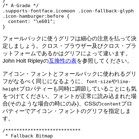
}

/* A-Grade */

.supports-fontface.icomoon .icon-fallback-glyph 
.icon-hamburger:before {

  content: "\e601";

フォールバックに使うグリフは細心の注意を払って決
定しましょう。クロス・ブラウザー及びクロス・プラ
ットフォームであるかはグリフによって違います。
John Holt Ripleyの
互換性の表
を参照してください。
アイコン・フォントとフォールバックに使われるグリ
フがなるべく同じになるように、
や
font-size
line-
プロパティーも同時に調節していることにも気
height
をつけてください。フォントが正常に読み込まれた場
合(そのような場合の時にのみ)、CSSの
プロ
content
パティーでアイコン・フォントのグリフを指定しま
す。
/***************************

 * Fallback Bitmap
