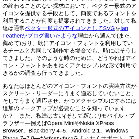
の終わることのない探求において、ベクター形式のア
イコンを提供する手段として、簡便であるフォントを
利用することが何度も提案されてきました。対して私
達は通常
ベクター形式のアイコンとしてSVG
を
Ian
Featherがブログ書いたような
理由から選んで(また、
薦めて)おり、既にアイコン・フォントを利用してい
るチームと共同して制作する場合でも、時にはそうし
てきました。そのような時のために、どうやればアイ
コン・フォントをあまねくアクセシブルな形で利用で
きるかの調査も行ってきました。
あなたはほとんどのアイコン・フォントの実装方法が
スクリーン・リーダーにうまく適応していないこと、
そしてうまく適応させ、かつアクセシブルにするには
追加のマークアップが必要なことを知っています
か？ また、私達は古い
(そして新しい)
モバイル・ブ
ラウザー—例えばOpera MiniやNokia XPress
Browser、Blackberry 4–5、Android 2.1、Windows
Phone 7–7.8—が
をまったくサポートして
@font-face