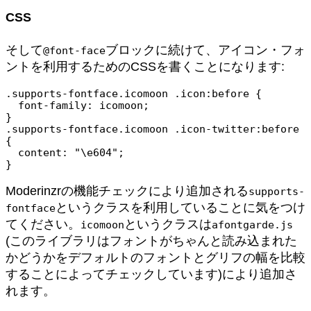
CSS
そして
ブロックに続けて、アイコン・フォ
@font-face
ントを利用するためのCSSを書くことになります:
.supports-fontface.icomoon .icon:before {

  font-family: icomoon;

}

.supports-fontface.icomoon .icon-twitter:before 
{

  content: "\e604";

Moderinzrの機能チェックにより追加される
supports-
というクラスを利用していることに気をつけ
fontface
てください。
というクラスは
icomoon
afontgarde.js
(このライブラリはフォントがちゃんと読み込まれた
かどうかをデフォルトのフォントとグリフの幅を比較
することによってチェックしています)により追加さ
れます。