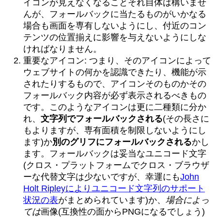
イコンが見えなくなることそれ自体は構いませ
んが、フォールバックに当たるものがいかなる
場合も画面を専有しないようにし、付近のコン
テンツの位置揃えに影響を与えないようにしな
ければなりません。
重要なアイコン: つまり、そのアイコンによって
ウェブサイトの何かを認識できたり、機能が示
されたりするもので、アイコンそのものかその
フォールバック内容が必ず表示されるべきもの
です。このようなアイコンは更に二種類に分か
れ、
文字列でフォールバックされる
(その長さに
もよりますが、専有面積を制限しないようにし
ます)か
別のグリフにフォールバックされる
かし
ます。フォールバックは妥当なユニコード文字
(クロス・プラットフォームでクロス・ブラウザ
ーな代替文字は少ないですが、幸運にも
John
Holt Ripleyによりユニコード文字列のサポート
状況の表
がまとめられています)か、
場合によっ
ては
画像(互換性の面からPNGになるでしょう)