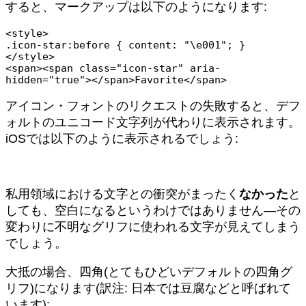
すると、マークアップは以下のようになります:
<style>

.icon-star:before { content: "\e001"; }

</style>

<span><span class="icon-star" aria-
アイコン・フォントのリクエストの失敗すると、デフ
ォルトのユニコード文字列が代わりに表示されます。
iOSでは以下のように表示されるでしょう:
私用領域における文字との衝突がまったく
なかった
と
しても、空白になるというわけではありません—その
変わりに不明なグリフに使われる文字が見えてしまう
でしょう。
大抵の場合、四角(とてもひどいデフォルトの四角グ
リフ)になります(訳注: 日本では豆腐などと呼ばれて
います):