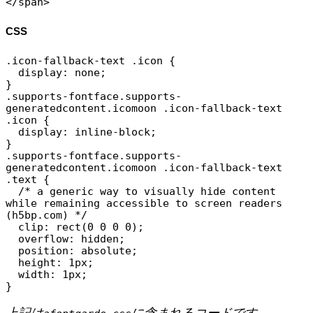
CSS
.icon-fallback-text .icon {

  display: none;

}

.supports-fontface.supports-
generatedcontent.icomoon .icon-fallback-text 
.icon {

  display: inline-block;

}

.supports-fontface.supports-
generatedcontent.icomoon .icon-fallback-text 
.text {

  /* a generic way to visually hide content 
while remaining accessible to screen readers 
(h5bp.com) */

  clip: rect(0 0 0 0);

  overflow: hidden;

  position: absolute;

  height: 1px;

  width: 1px;

上記は
に含まれるコードです