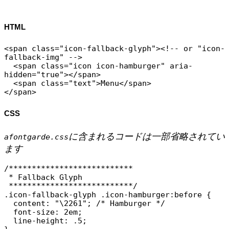
HTML
<span class="icon-fallback-glyph"><!-- or "icon-
fallback-img" -->

  <span class="icon icon-hamburger" aria-
hidden="true"></span>

  <span class="text">Menu</span>

CSS
に含まれるコードは一部省略されてい
afontgarde.css
ます
/***************************

 * Fallback Glyph

 ***************************/

.icon-fallback-glyph .icon-hamburger:before {

  content: "\2261"; /* Hamburger */

  font-size: 2em;

  line-height: .5;
