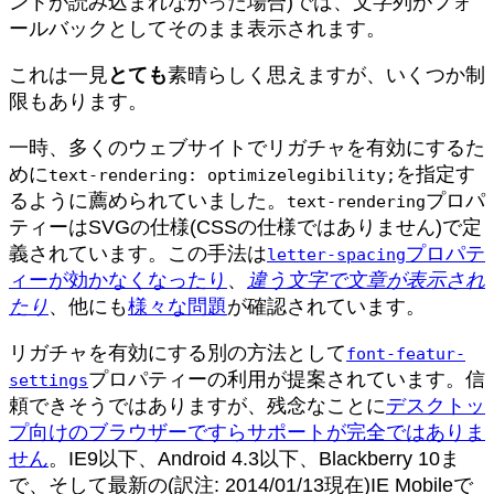
ントが読み込まれなかった場合)では、文字列がフォ
ールバックとしてそのまま表示されます。
これは一見
とても
素晴らしく思えますが、いくつか制
限もあります。
一時、多くのウェブサイトでリガチャを有効にするた
めに
を指定す
text-rendering: optimizelegibility;
るように薦められていました。
プロパ
text-rendering
ティーはSVGの仕様(CSSの仕様ではありません)で定
義されています。この手法は
プロパテ
letter-spacing
ィーが効かなくなったり
、
違う文字で文章が表示され
たり
、他にも
様々な問題
が確認されています。
リガチャを有効にする別の方法として
font-featur-
プロパティーの利用が提案されています。信
settings
頼できそうではありますが、残念なことに
デスクトッ
プ向けのブラウザーですらサポートが完全ではありま
せん
。IE9以下、Android 4.3以下、Blackberry 10ま
で、そして最新の(訳注: 2014/01/13現在)IE Mobileで