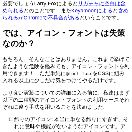
必要でしょう
Larry Foxによると
リガチャに空白は含
められる
とのことです。また
Keyamoonによる
と
含め
られるがChromeで不具合がある
ということです。
では、アイコン・フォントは失策
なのか？
もちろん、そんなことはありません。これまで挙げて
きたような危険を鑑みても、アイコン・フォントを利
用できます！ ただ単純に
をCSSに組み
@font-face
入れる以上に少しだけ気をつけてやるだけです。
より良い実装についての詳細に入る前に、私達はまず
以下の二種類のアイコン・フォントの利用ケースそれ
ぞれに違う手法を用いることを決めました:
飾りのアイコン: 本当に単なる飾りにすぎず、そ
れに意味や機能がないようなアイコンです。ア