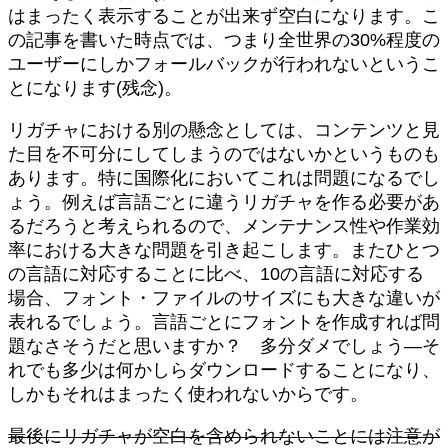
はまったく表示することが出来ず空白になります。こ
の記事を書いた時点では、つまり全世界の30%程度の
ユーザーにしかフォールバックが行われないというこ
とになります(残念)。
リガチャにおける別の懸念としては、コンテンツと見
た目を不可分にしてしまうのではないかというものも
あります。特に国際化においてこれは問題になるでし
ょう。例えば言語ごとに違うリガチャを作る必要があ
るだろうと考えられるので、メンテナンス性や作業効
率における大きな問題を引き起こします。またひとつ
の言語に対応することに比べ、10の言語に対応する
場合、フォント・ファイルのサイズにも大きな違いが
表れるでしょう。言語ごとにフォントを作成すれば問
題なさそうだと思いますか？ 多分ダメでしょう—そ
れでも多少は何かしらダウンロードすることになり、
しかもそれはまったく使われないからです。
最後にリガチャが空白を含められないことには注意が