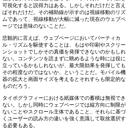
可視化すると説得力はある。しかしそれだけだと言え
ばそれだけだ。その補助線が示すのは視線移動のリズ
ムであって、視線移動が大幅に減った現在のウェブペ
ージでは意味のないことだ。
悲観的に言えば、ウェブページにおいてバーティカ
ル・リズムを駆使することは、もはや印刷やスクリー
ンショットでしかその真価を発揮できないのかもしれ
ない。コンテンツを読まずに眺めるような時には役に
立っているかもしれないが、最大限効果を発揮しても
その程度なのではないか、ということだ。モバイル機
器の拡大と画面サイズを考えるとそれすらも限定的な
ものだろう。
タイポグラフィーにおける紙媒体での蓄積は無視でき
ない。しかし同時にウェブページでは縦方向に制限が
ないことやスクロール主体であること、それらに基づ
くユーザーの読み方の違いを強く意識して取捨選択す
る必要もある。