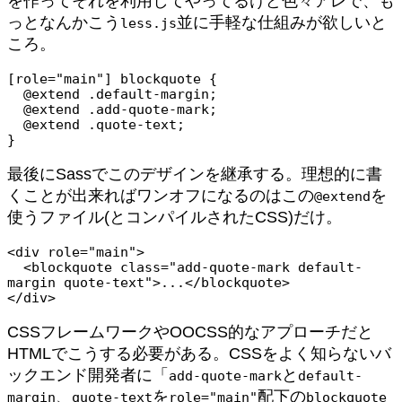
を作ってそれを利用してやってるけど色々アレで、も
っとなんかこう
並に手軽な仕組みが欲しいと
less.js
ころ。
[role="main"] blockquote {

  @extend .default-margin;

  @extend .add-quote-mark;

  @extend .quote-text;

}
最後にSassでこのデザインを継承する。理想的に書
くことが出来ればワンオフになるのはこの
を
@extend
使うファイル(とコンパイルされたCSS)だけ。
<div role="main">

  <blockquote class="add-quote-mark default-
margin quote-text">...</blockquote>

</div>
CSSフレームワークやOOCSS的なアプローチだと
HTMLでこうする必要がある。CSSをよく知らないバ
ックエンド開発者に「
と
add-quote-mark
default-
、
を
配下の
margin
quote-text
role="main"
blockquote