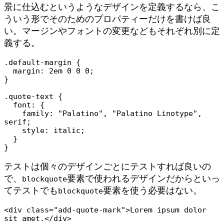
景に仕込むというようなデザインを定義するなら、こ
ういう形でそのためのプロパティーだけを書けば良
い。マージンやフォントの変更などもそれぞれ別に定
義する。
.default-margin {

  margin: 2em 0 0 0;

}

.quote-text {

  font: {

    family: "Palatino", "Palatino Linotype", 
serif;

    style: italic;

  }

}
テストは個々のデザインごとにテストすれば良いの
で、
要素で使われるデザインだからといっ
blockquote
てテストでも
要素を使う必要はない。
blockquote
<div class="add-quote-mark">Lorem ipsum dolor 
sit amet.</div>
