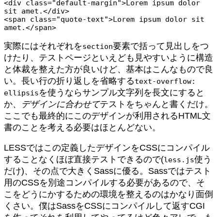
<div class="default-margin">Lorem ipsum dolor 
sit amet.</div>

<span class="quote-text">Lorem ipsum dolor sit 
amet.</span>
実際にはそれぞれを
要素で括って見出しをつ
section
けたり、テストページといえども見やすいように構造
と体裁を整えた方が良いけど、基本はこんなもので良
い。長い行の折り返しを省略する
text-overflow:
を使うならサンプル文字列を長文にすると
ellipsis
か、
デザインに合わせて
テストをちゃんと書くだけ。
ここでも最終的にこのデザインが利用されるHTML文
書のことを考える必要はほとんどない。
LESSではこの定義したデザインをCSSにコンパイル
することなくほぼ直接テストできるので(
使う
less.js
だけ)、その点で大きくSassに優る。Sassではテスト
用のCSSを別途コンパイルする必要があるので、そ
こをどうにかするための環境を整えるのはかなり面倒
くさい。僕はSassをCSSにコンパイルして返すCGI