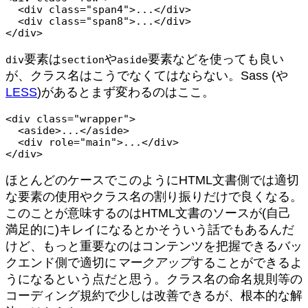
  <div class="span4">...</div>

  <div class="span8">...</div>

</div>
要素は
や
要素などを使っても良い
div
section
aside
が、クラス名はこうでなくてはならない。Sass (や
LESS
)があるとまず変わるのはここ。
<div class="wrapper">

  <aside>...</aside>

  <div role="main">...</div>

</div>
ほとんどのケースでこのようにHTML文書側では適切
な要素の使用やクラス名の割り振りだけで良くなる。
このことが意味するのはHTML文書のソースが(自己
満足的に)キレイになるとかそういう話でもあるんだ
けど、もっと重要なのはコンテンツを把握できるバッ
クエンド側で適切に
マークアップ
することができるよ
うになるという点だと思う。クラス名の命名規則等の
コーディング規約で少しは改善できるが、根本的な解