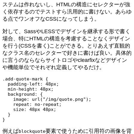
ステムは作れないし、HTMLの構造にセレクターが強
く依存するのでテストすら汎用的に書けない。あらゆ
る点でワンオフなCSSになってしまう。
対して、SassやLESSでデザインを継承する形で書く
場合、特にHTMLの構造を考慮することなくデザイン
を行う(CSSを書く)ことができる。とりあえず直観的
なクラス名のセレクターで好きに書けば良い。具体的
に言うのならならサイトロゴやclearfixなどデザイン
や機能単位でそれぞれ定義してやるだけ。
.add-quote-mark {

  padding-left: 48px;

  min-height: 48px;

  background: {

    image: url("/img/quote.png");

    repeat: no-repeat;

    size: 48px 48px;

  }

}
例えば
要素で使うために引用符の画像を背
blockquote