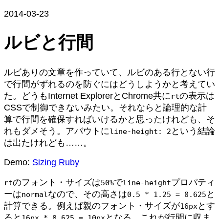
2014-03-23
ルビと行間
ルビありの文章を作っていて、ルビのある行とない行
で行間がずれるのを防ぐにはどうしようかと考えてい
た。どうもInternet ExplorerとChrome共に
の表示は
rt
CSSで制御できないみたい。それならと論理的な計
算で行間を確保すればいけるかと思ったけれども、そ
れもダメそう。アバウトに
という結論
line-height: 2
は出たけれども……。
Demo:
Sizing Ruby
のフォント・サイズは
で
プロパティ
rt
50%
line-height
ーは
なので、その高さは
と
normal
0.5 * 1.25 = 0.625
計算できる。例えば親のフォント・サイズが
とす
16px
ると
となる。これが行間に収ま
16px * 0.625 = 10px