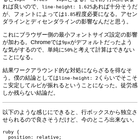
れば良いので、
あれば十分そうだ
line-height: 1.625
が、フォントによっては
程度必要になる。アセン
1.85
ダラインとディセンダラインの影響なんだと思う。
これにブラウザー側の最小フォントサイズ設定の影響
が加わる。Chromeでは
がデフォルトだったよう
9px
な気がするので、単純に
と考えて計算はできない
50%
ことになる。
結果ワークアラウンド的な対処にならざるを得なそ
う。僕の結論としては
くらいでそこそ
line-height: 2
こ安定してルビが振れるということになった。徒労感
しか残らない結論だ。
以下のような感じにできると、行ボックスから独立さ
せられるので良さそうだけど、今のところ出来ない。
ruby {

  position: relative;
