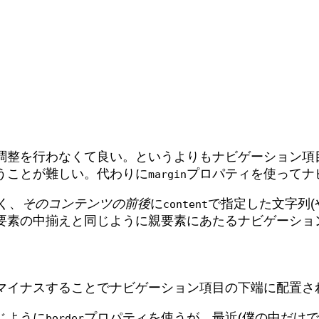
調整を行わなくて良い。というよりもナビゲーション項目
うことが難しい。代わりに
プロパティを使ってナ
margin
く、
そのコンテンツの前後
に
で指定した文字列(
content
要素の中揃えと同じように親要素にあたるナビゲーショ
マイナスすることでナビゲーション項目の下端に配置さ
じように
プロパティを使うが、最近(僕の中だけ
border