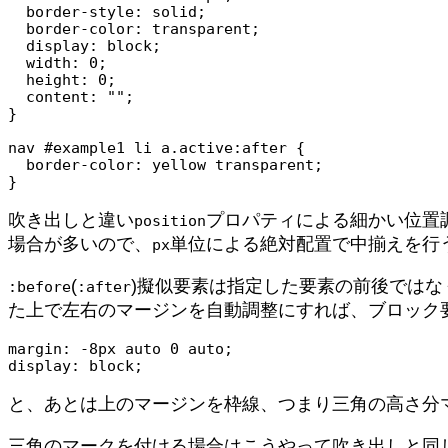
  border-style: solid;

  border-color: transparent;

  display: block;

  width: 0;

  height: 0;

  content: "";

}

nav #example1 li a.active:after {

  border-color: yellow transparent;

}
吹き出しと違い
プロパティによる細かい位置
position
場合が多いので、
単位による絶対配置で中揃えを行
px
(
)擬似要素は指定した要素の前後ではな
:before
:after
た上で左右のマージンを自動調整にすれば、ブロック
margin: -8px auto 0 auto;

display: block;
と、あとは上のマージンを枠線、つまり三角の高さ分
三角のマークを付ける場合はこうやって吹き出しと同