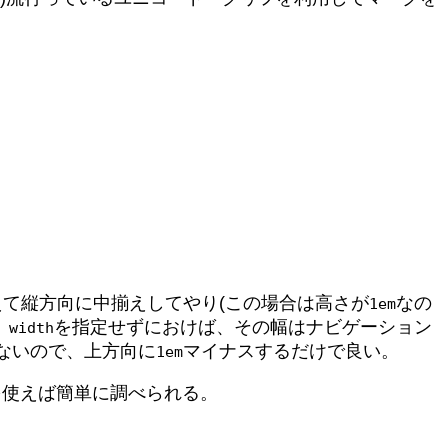
て縦方向に中揃えしてやり(この場合は高さが
なの
1em
、
を指定せずにおけば、その幅はナビゲーション
width
ないので、上方向に
マイナスするだけで良い。
1em
を使えば簡単に調べられる。