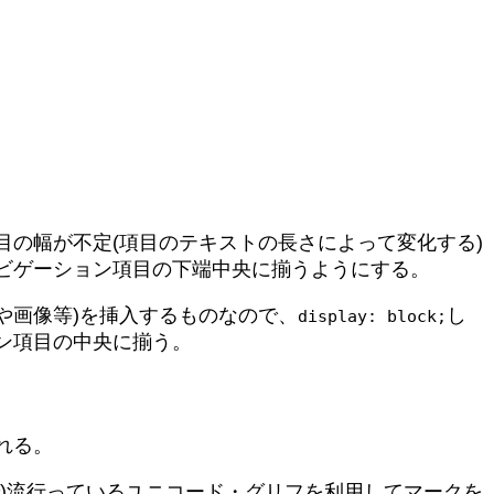
の幅が不定(項目のテキストの長さによって変化する)
ビゲーション項目の下端中央に揃うようにする。
や画像等)を挿入するものなので、
し
display: block;
ン項目の中央に揃う。
れる。
で)流行っているユニコード・グリフを利用してマークを