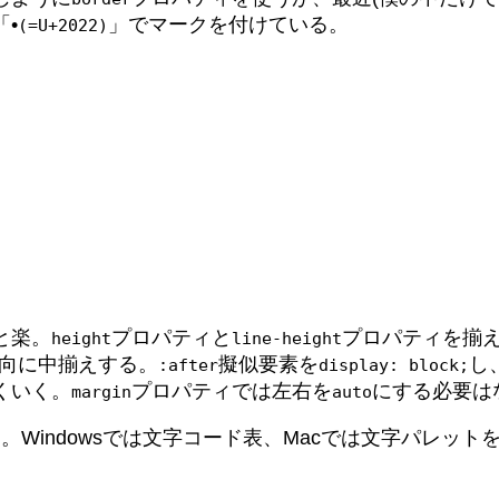
•
」でマークを付けている。
(=U+2022)
と楽。
プロパティと
プロパティを揃え
height
line-height
向に中揃えする。
擬似要素を
し
:after
display: block;
くいく。
プロパティでは左右を
にする必要は
margin
auto
Windowsでは文字コード表、Macでは文字パレット