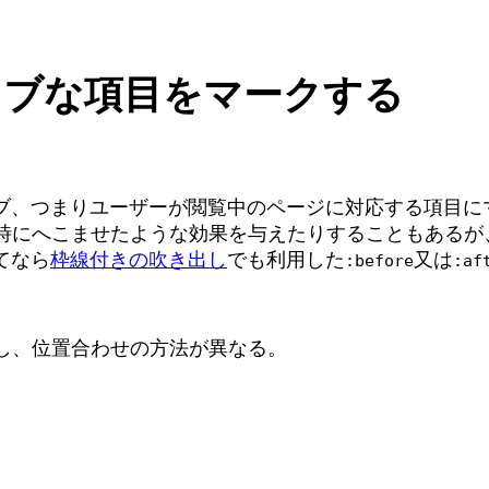
ィブな項目をマークする
ブ、つまりユーザーが閲覧中のページに対応する項目に
な時にへこませたような効果を与えたりすることもある
てなら
枠線付きの吹き出し
でも利用した
又は
:before
:af
し、位置合わせの方法が異なる。