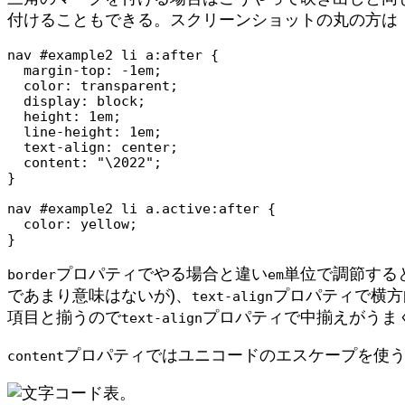
付けることもできる。スクリーンショットの丸の方は「
nav #example2 li a:after {

  margin-top: -1em;

  color: transparent;

  display: block;

  height: 1em;

  line-height: 1em;

  text-align: center;

  content: "\2022";

}

nav #example2 li a.active:after {

  color: yellow;

}
プロパティでやる場合と違い
単位で調節する
border
em
であまり意味はないが)、
プロパティで横方
text-align
項目と揃うので
プロパティで中揃えがうま
text-align
プロパティではユニコードのエスケープを使う。
content