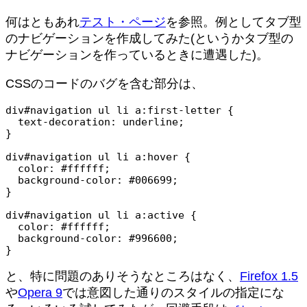
何はともあれ
テスト・ページ
を参照。例としてタブ型
のナビゲーションを作成してみた(というかタブ型の
ナビゲーションを作っているときに遭遇した)。
CSSのコードのバグを含む部分は、
div#navigation ul li a:first-letter {

  text-decoration: underline;

}

div#navigation ul li a:hover {

  color: #ffffff;

  background-color: #006699;

}

div#navigation ul li a:active {

  color: #ffffff;

  background-color: #996600;

}
と、特に問題のありそうなところはなく、
Firefox 1.5
や
Opera 9
では意図した通りのスタイルの指定にな