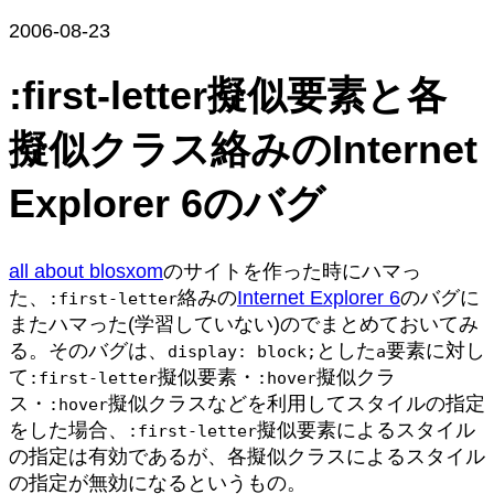
2006-08-23
:first-letter擬似要素と各
擬似クラス絡みのInternet
Explorer 6のバグ
all about blosxom
のサイトを作った時にハマっ
た、
絡みの
Internet Explorer 6
のバグに
:first-letter
またハマった(学習していない)のでまとめておいてみ
る。そのバグは、
とした
要素に対し
display: block;
a
て
擬似要素・
擬似クラ
:first-letter
:hover
ス・
擬似クラスなどを利用してスタイルの指定
:hover
をした場合、
擬似要素によるスタイル
:first-letter
の指定は有効であるが、各擬似クラスによるスタイル
の指定が無効になるというもの。