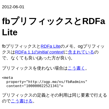
2012-06-01
fbプリフィックスとRDFa
Lite
fbプリフィックスと
RDFa Lite
のメモ。ogプリフィッ
クスは
RDFa 1.1の
initial context
に
含まれている
の
で、なくても良い(あった方が良い)。
プリフィックスを使わない場合は
こう書く
。
<meta

  property="http://ogp.me/ns/fb#admins"

  content="100000022521341">
プリフィックスの定義とその利用は同じ要素で行える
ので
こう書ける
。