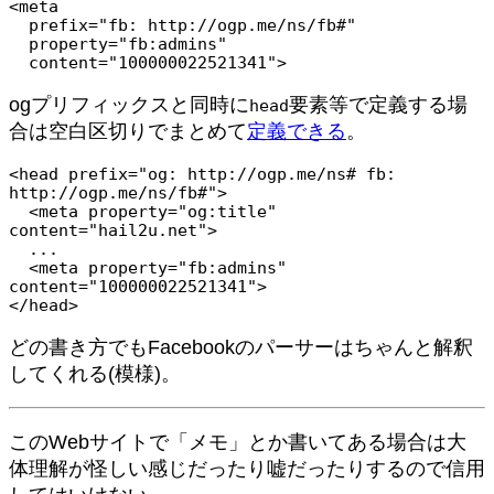
<meta

  prefix="fb: http://ogp.me/ns/fb#"

  property="fb:admins"

  content="100000022521341">
ogプリフィックスと同時に
要素等で定義する場
head
合は空白区切りでまとめて
定義できる
。
<head prefix="og: http://ogp.me/ns# fb: 
http://ogp.me/ns/fb#">

  <meta property="og:title" 
content="hail2u.net">

  ...

  <meta property="fb:admins" 
content="100000022521341">

</head>
どの書き方でもFacebookのパーサーはちゃんと解釈
してくれる(模様)。
このWebサイトで「メモ」とか書いてある場合は大
体理解が怪しい感じだったり嘘だったりするので信用