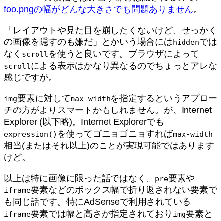
foo.pngの幅がどんな大きさでも問題ありません
。
「レイアウトや見た目を崩したくないけど、せっかく
の画像を隠すのも嫌だ」とかいう場合には
では
hidden
なく
を使うと良いです。ブラウザによって
scroll
による表示はかなり異なるのでちょっとアレな
scroll
感じですが。
要素に対して
を指定するというアプロー
img
max-width
チの方がよりスマートかもしれません。が、Internet
Explorer (以下略)。Internet Explorerでも
を使ってゴニョゴニョすれば
expression()
max-width
相当(またはそれ以上)のことが実現可能ではあります
けど。
以上は特に画像に限った話ではなく、
要素や
pre
要素などのボックス幅で折り返されない要素で
iframe
も同じ話です。特にAdSenseで利用されている
要素では幅と高さが指定されており
要素と
iframe
img