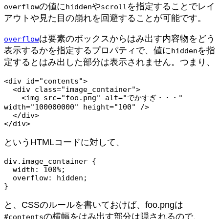
の値に
や
を指定することでレイ
overflow
hidden
scroll
アウトや見た目の崩れを回避することが可能です。
は要素のボックスからはみ出す内容物をどう
overflow
表示するかを指定するプロパティで、値に
を指
hidden
定するとはみ出した部分は表示されません。つまり、
<div id="contents">

  <div class="image_container">

    <img src="foo.png" alt="でかすぎ・・・" 
width="100000000" height="100" />

  </div>

</div>
というHTMLコードに対して、
div.image_container {

  width: 100%;

  overflow: hidden;

}
と、CSSのルールを書いておけば、foo.pngは
の横幅をはみ出す部分は隠されるので、
#contents