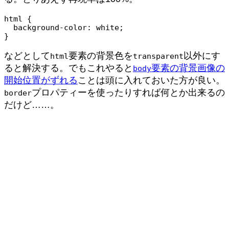
html {

  background-color: white;

}
などとして
要素の背景色を
以外にす
html
transparent
ると解決する。でもこれやると
要素の背景画像の
body
開始位置がずれる
ことは頭に入れておいた方が良い。
プロパティーを使ったりすれば何とか出来るの
border
だけど……。