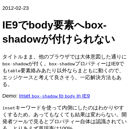
2012-02-23
IE9でbody要素へbox-
shadowが付けられない
タイトルまま。他のブラウザでは大体意図した通りに
が付く。
プロパティーはIE9で
box-shadow
box-shadow
も
要素絡みあたり以外ならまともに動くので、
table
エッジケースと考えて良さそう。一応解決方法もあ
る。
Demo:
Inset
to
in IE9
box-shadow
body
キーワードを使って内側にしたのはわかりやす
inset
くするため。あってもなくても結果は変わらない。開
発者ツールで見るとプロパティー自体は認識されてい
る。とりあえず再現率は100%。