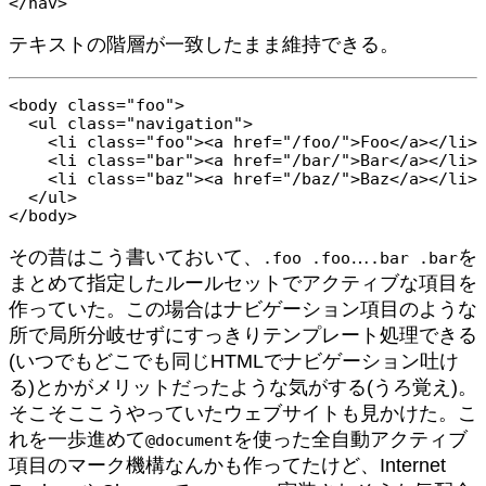
</nav>
テキストの階層が一致したまま維持できる。
<body class="foo">

  <ul class="navigation">

    <li class="foo"><a href="/foo/">Foo</a></li>

    <li class="bar"><a href="/bar/">Bar</a></li>

    <li class="baz"><a href="/baz/">Baz</a></li>

  </ul>

</body>
その昔はこう書いておいて、
…
を
.foo .foo
.bar .bar
まとめて指定したルールセットでアクティブな項目を
作っていた。この場合はナビゲーション項目のような
所で局所分岐せずにすっきりテンプレート処理できる
(いつでもどこでも同じHTMLでナビゲーション吐け
る)とかがメリットだったような気がする(うろ覚え)。
そこそここうやっていたウェブサイトも見かけた。こ
れを一歩進めて
を使った全自動アクティブ
@document
項目のマーク機構なんかも作ってたけど、Internet