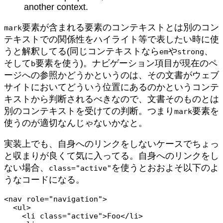
another context.
要素が含まれる要素のコンテキストとは別のコン
mark
テキストでの関係性をハイライト等で表したい時に使
うと解釈してる(同じコンテキストなら
や
、
em
strong
そして
要素を使う)。ナビゲーション項目が現在のペ
b
ージへの参照かどうかというのは、その文書がウェブ
サイトにおいてどういう位置にあるのかというコンテ
キストから判断されるべきなので、文書そのものとは
別のコンテキストを受けての判断。つまり
要素を
mark
使うのが適切なんじゃないかなと。
実装上でも、自身へのリンクをしないケースでちょっ
と収まりが良くて気に入ってる。自身へのリンクをし
ない場合、
を使うとおおよそ以下のよ
class="active"
うなコードになる。
<nav role="navigation">

  <ul>

    <li class="active">Foo</li>
