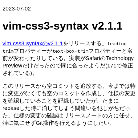
2023-07-02
vim-css3-syntax v2.1.1
vim-css3-syntaxのv2.1.1
をリリースする。
leading-
プロパティーが
プロパティーと名
trim
text-box-trim
前が変わったりしている。実装がSafariのTechnology
Previewだけだったので間に合ったようだ(171で修正
されている)。
このリリースから空コミットを追放する。今までは特
に変更がなくても空のコミットを作成し、仕様の変更
を確認していることを記録していたが、たまに
rebaseした時に消してしまう間違いを犯しがちだっ
た。仕様の変更の確認はリリースノートの方に任せ、
特に気にせずGit操作を行えるようにしたい。