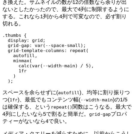
き換えた。サムネイルの数が12の倍数なら余りが出
ないとしたかったので、最大で4列に制限するように
する。これなら1列から4列で可変なので、必ず割り
切れる。
.thumbs {

  display: grid;

  grid-gap: var(--space-small);

  grid-template-columns: repeat(

    autofill,

    minmax(

      calc(var(--width-main) / 5),

      1fr

    )

  );
スペースを余らせずに(
)、均等に割り振りつ
autofill
つ(
)、最低でもコンテンツ幅(
)の1/5
1fr
--width-main
は確保する、という
関数はこうなる。最大で
repeat()
4列にしたいなら5で割ると簡単だ。
プロパ
grid-gap
ティーがないなら4で良い。
メディア・クエリーを減らすために、以前からこうし