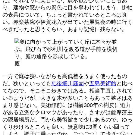
だ。それなりに楽しいが、展示数が少ないこともあ
り、建物や窓からの景色に目を奪われてしまう。掛軸
の表具について、ちょっと書かれているところは良
い。赤楽茶碗や伊賀花入が出ていた展覧会の時に行く
べきだったと思うくらい、あまり記憶に残らない。
庭
一方で庭は狭いながらも高低差をうまく使ったもの
だ。狭いといっても
肥後細川庭園
や
五島美術館
と比べ
てなので、そこそこ歩きではある。相当手直しされて
いるようだが、大きな木が多いこともあって狭さはあ
まり感じない。美術館前には樹齢300年の樹皮に迫力
がある立派なクロマツがあったり、さすがは薩摩藩主
の隠居場所だ。門から美術館まで少しあるので、ゆっ
くり歩けるところも良い。無意味に3周くらい回って
しまう。調子に乗ったのか、ごつごつして歩きづらい