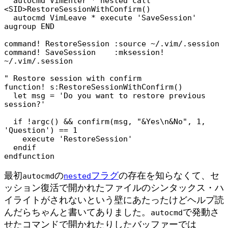
  autocmd VimEnter * nested call 
<SID>RestoreSessionWithConfirm()

  autocmd VimLeave * execute 'SaveSession'

augroup END

command! RestoreSession :source ~/.vim/.session

command! SaveSession    :mksession! 
~/.vim/.session

" Restore session with confirm

function! s:RestoreSessionWithConfirm()

  let msg = 'Do you want to restore previous 
session?'

  if !argc() && confirm(msg, "&Yes\n&No", 1, 
'Question') == 1

    execute 'RestoreSession'

  endif

endfunction
最初
の
フラグ
の存在を知らなくて、セ
autocmd
nested
ッション復活で開かれたファイルのシンタックス・ハ
イライトがされないという壁にあたったけどヘルプ読
んだらちゃんと書いてありました。
で発動さ
autocmd
せたコマンドで開かれたりしたバッファーでは