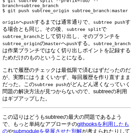
$ 
git subtree split --prefix=foo/ --
branch=subtree_branch
$ 
git push subtree_origin subtree_branch:master
へ
するまでは通常通りで、
す
origin
push
subtree push
る場合とも同じ。その後、
で
subtree split
として切り出し、そのブランチを
subtree_branch
の
へ
する。
subtree_origin
master
push
subtree_branch
は作業ブランチではなく切り出しポイントを記録する
ためだけのものということになる。
これで履歴のチェックは最低限で済むはずだったのだ
が、実際にはうまくいかず、毎回履歴を作り直すまま
だった。この
がどんどん遅くなっていく
subtree push
問題の解決方法が見つからないので、subtreeの利用
はギブアップした。
この辺りはどうもsubtreeの最大の問題であるよう
で、もっと単純なアプローチの
githooksを利用したも
の
や
submoduleを発展させた別解
が考えられたりして