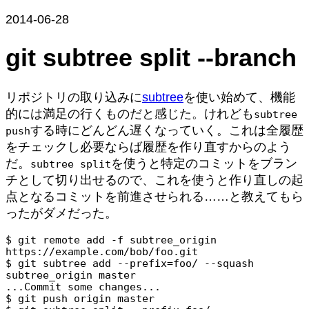
2014-06-28
git subtree split --branch
リポジトリの取り込みに
subtree
を使い始めて、機能
的には満足の行くものだと感じた。けれども
subtree
する時にどんどん遅くなっていく。これは全履歴
push
をチェックし必要ならば履歴を作り直すからのよう
だ。
を使うと特定のコミットをブラン
subtree split
チとして切り出せるので、これを使うと作り直しの起
点となるコミットを前進させられる……と教えてもら
ったがダメだった。
$ 
git remote add -f subtree_origin 
https://example.com/bob/foo.git
$ 
git subtree add --prefix=foo/ --squash 
subtree_origin master
...Commit some changes...

$ 
git push origin master