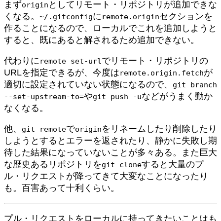
まず
としてリモート・リポジトリが追加できな
origin
くなる。
に
セクションを
~/.gitconfig
remote.origin
作ることになるので、ローカルでこれを追加しようと
すると、既にあると解されるため追加できない。
代わりに
でリモート・リポジトリの
remote set-url
URLを指定できるが、今度は
が
remote.origin.fetch
適切に設定されていない状態になるので、
git branch
や
などがうまく動か
--set-upstream-to=
git push -u
なくなる。
他、
で
をリネームしたり削除したり
git remote
origin
しようとするとエラーを返されたり、静かに失敗し期
待した結果になっていないことが多々ある。また巨大
な歴史あるリポジトリを
すると大量のプ
git clone
ル・リクエストが降ってきて大変なことになったり
も。百害あって十利くらい。
プル・リクエストをローカルに持ってきたいことはも