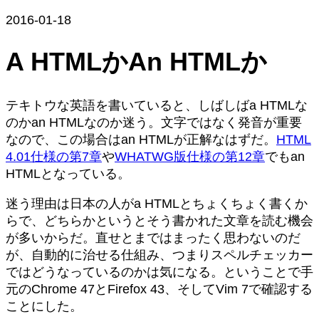
2016-01-18
A HTMLかAn HTMLか
テキトウな英語を書いていると、しばしばa HTMLな
のかan HTMLなのか迷う。文字ではなく発音が重要
なので、この場合はan HTMLが正解なはずだ。
HTML
4.01仕様の第7章
や
WHATWG版仕様の第12章
でもan
HTMLとなっている。
迷う理由は日本の人がa HTMLとちょくちょく書くか
らで、どちらかというとそう書かれた文章を読む機会
が多いからだ。直せとまではまったく思わないのだ
が、自動的に治せる仕組み、つまりスペルチェッカー
ではどうなっているのかは気になる。ということで手
元のChrome 47とFirefox 43、そしてVim 7で確認する
ことにした。