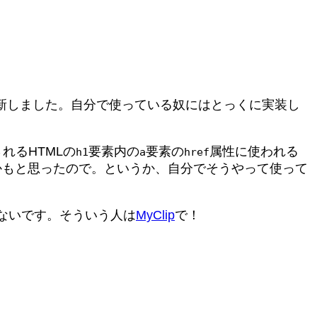
更新しました。自分で使っている奴にはとっくに実装し
れるHTMLの
要素内の
要素の
属性に使われる
h1
a
href
いかもと思ったので。というか、自分でそうやって使って
ないです。そういう人は
MyClip
で！