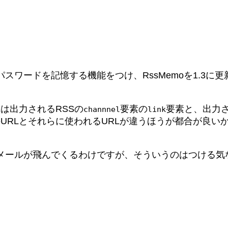
スワードを記憶する機能をつけ、RssMemoを1.3に
は出力されるRSSの
要素の
要素と、出力さ
channnel
link
oのURLとそれらに使われるURLが違うほうが都合が良
メールが飛んでくるわけですが、そういうのはつける気