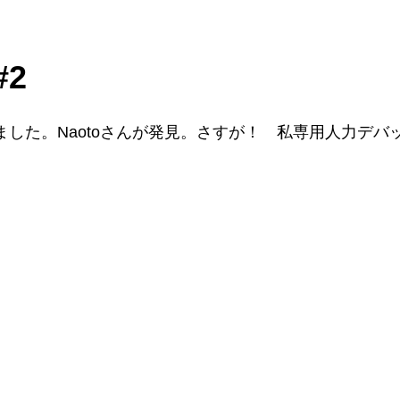
#2
した。Naotoさんが発見。さすが！ 私専用人力デバ