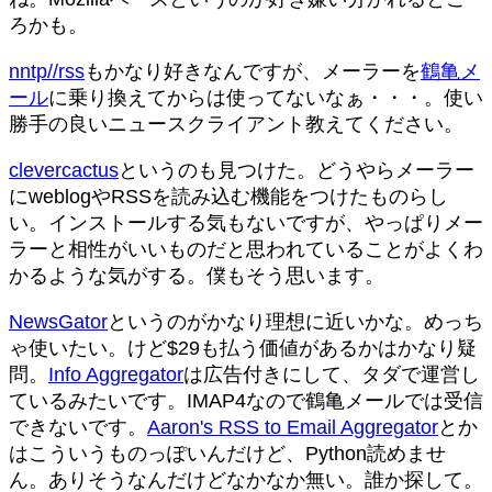
ろかも。
nntp//rss
もかなり好きなんですが、メーラーを
鶴亀メ
ール
に乗り換えてからは使ってないなぁ・・・。使い
勝手の良いニュースクライアント教えてください。
clevercactus
というのも見つけた。どうやらメーラー
にweblogやRSSを読み込む機能をつけたものらし
い。インストールする気もないですが、やっぱりメー
ラーと相性がいいものだと思われていることがよくわ
かるような気がする。僕もそう思います。
NewsGator
というのがかなり理想に近いかな。めっち
ゃ使いたい。けど$29も払う価値があるかはかなり疑
問。
Info Aggregator
は広告付きにして、タダで運営し
ているみたいです。IMAP4なので鶴亀メールでは受信
できないです。
Aaron's RSS to Email Aggregator
とか
はこういうものっぽいんだけど、Python読めませ
ん。ありそうなんだけどなかなか無い。誰か探して。