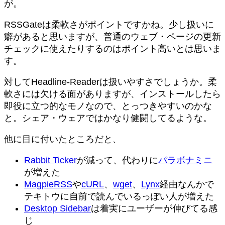
が。
RSSGateは柔軟さがポイントですかね。少し扱いに
癖があると思いますが、普通のウェブ・ページの更新
チェックに使えたりするのはポイント高いとは思いま
す。
対してHeadline-Readerは扱いやすさでしょうか。柔
軟さには欠ける面がありますが、インストールしたら
即役に立つ的なモノなので、とっつきやすいのかな
と。シェア・ウェアではかなり健闘してるような。
他に目に付いたところだと、
Rabbit Ticker
が減って、代わりに
パラボナミニ
が増えた
MagpieRSS
や
cURL
、
wget
、
Lynx
経由なんかで
テキトウに自前で読んでいるっぽい人が増えた
Desktop Sidebar
は着実にユーザーが伸びてる感
じ