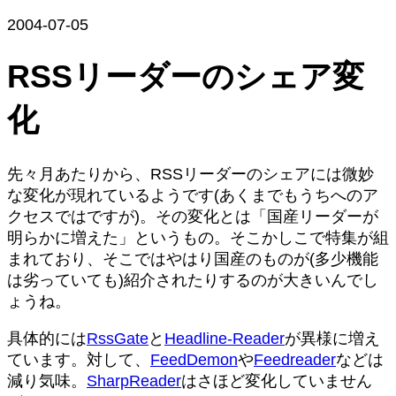
2004-07-05
RSSリーダーのシェア変
化
先々月あたりから、RSSリーダーのシェアには微妙
な変化が現れているようです(あくまでもうちへのア
クセスではですが)。その変化とは「国産リーダーが
明らかに増えた」というもの。そこかしこで特集が組
まれており、そこではやはり国産のものが(多少機能
は劣っていても)紹介されたりするのが大きいんでし
ょうね。
具体的には
RssGate
と
Headline-Reader
が異様に増え
ています。対して、
FeedDemon
や
Feedreader
などは
減り気味。
SharpReader
はさほど変化していません