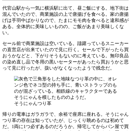
代官山駅から一気に横浜駅に出て、昼ご飯にする。地下街は
混んでいたので、商業施設の上で唐揚げを食べる。家の唐揚
げは手羽中ばかりなので、たまにモモ肉を食べると違和感が
ある。全体的に美味しいものの、ご飯があまり美味しくな
い。
セール前で商業施設は空いている。躊躇っているスニーカー
の直営店が出来ていたので見に行く。セールで下がったら買
おうかなどと、下がりそうもないのに考えている。無印良品
の染め直し品で冬用の黒いセーターがあったら買おうかと思
って見に行ったが、扱いがなくなったようで残念だ。
そうにゃんつり革
帰りの電車はガラガラで、余裕で座席に座れる。そうにゃん
つり革の存在は知っていたが、じっくり眺めるのは初めて
だ。1両に1つ必ずあるのだろうか。帰宅してからパン屋で買