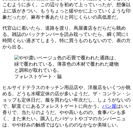
こむように歩く。この辺りを初めて上っていったが、想像以
上に坂がきつい。もうちょっと緩やかに上っていくような印
象だったが、麻布十番あたりと同じくらいの高低差だ。
代官山に着いたら、道路を渡り、蔦屋書店をだらだら眺め
る。雑誌のバックナンバーを読み耽っていたら、瞬く間に1
時間くらい過ぎてしまう。特に買うものもないので、表の方
から出る。
フォレストゲート・脇
ヒルサイドテラスのキッチン用品店や、洋服店をいくつか眺
める。どうも水曜定休の店が多いようだ。ザ・コンラン・シ
ョップも定休日だ。服を買わない年次だし、しょうがないの
で、駅直ぐにあるフォレストゲートに向かう。
パン屋
はいい
香りで、当たりのようだ。やや高いものの、食事パンも多
く、また来たい。購入したバゲットやゴマのカンパーニュ
は、やや好みの触感ではないもののなかなか美味しい。