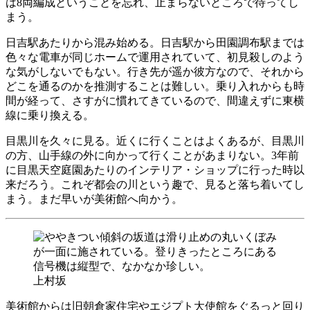
は8両編成ということを忘れ、止まらないところで待ってし
まう。
日吉駅あたりから混み始める。日吉駅から田園調布駅までは
色々な電車が同じホームで運用されていて、初見殺しのよう
な気がしないでもない。行き先が遥か彼方なので、それから
どこを通るのかを推測することは難しい。乗り入れからも時
間が経って、さすがに慣れてきているので、間違えずに東横
線に乗り換える。
目黒川を久々に見る。近くに行くことはよくあるが、目黒川
の方、山手線の外に向かって行くことがあまりない。3年前
に目黒天空庭園あたりのインテリア・ショップに行った時以
来だろう。これぞ都会の川という趣で、見ると落ち着いてし
まう。まだ早いが美術館へ向かう。
上村坂
美術館からは旧朝倉家住宅やエジプト大使館をぐるっと回り