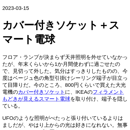
2023-03-15
カバー付きソケット＋ス
マート電球
フロア・ランプが決まらず天井照明を外せていなかっ
たが、年末くらいから1か月間使わずに過ごせたの
で、見切って外した。気分はすっきりしたものの、今
度はベージュ色の角型引掛けシーリング端子が目立っ
て目障りだ。今のところ、800円くらいで買えた大光
電機の
カバー付きソケット
に、IKEAの
フィラメント
もどきが見えるスマート電球
を取り付け、端子を隠し
ている。
UFOのような照明がべたっと張り付いているよりは
ましだが、やはり上からの光は好きになれない。無事