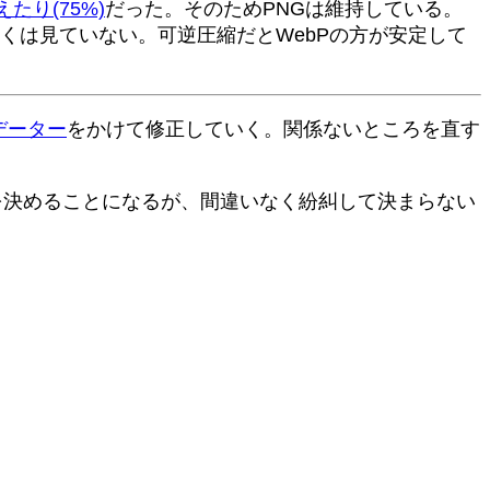
たり(75%)
だった。そのためPNGは維持している。
かくは見ていない。可逆圧縮だとWebPの方が安定して
データー
をかけて修正していく。関係ないところを直す
ールを決めることになるが、間違いなく紛糾して決まらない