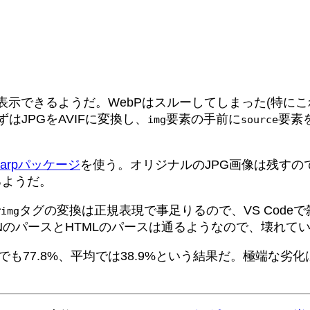
)ではAVIFが表示できるようだ。WebPはスルーしてしまった
はJPGをAVIFに変換し、
要素の手前に
要素
img
source
harpパッケージ
を使う。オリジナルのJPG画像は残す
るようだ。
で
タグの変換は正規表現で事足りるので、VS Cod
img
NのパースとHTMLのパースは通るようなので、壊れて
も77.8%、平均では38.9%という結果だ。極端な劣