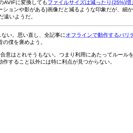
AVIFに変換しても
ファイルサイズは減ったり(25%)増え
デーションや影がある)画像だと減るような印象だが、細
まだ遠いようだ。
しない。思い直し、全記事に
オフラインで動作するバリ
昔の僕を褒めよう。
で、集団的合意はとれそうもない。つまり利用にあたってル
動作すること以外には特に利点が見つからない。