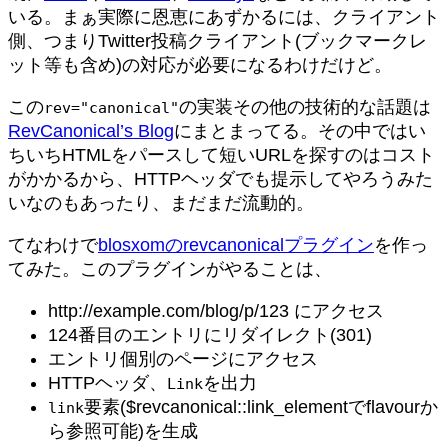
いる。まぁ実際に恩恵にあずかるには、クライアント
側、つまりTwitter投稿クライアント(ブックマークレ
ット等も含め)の対応が必要になるわけだけど。
この
の実装その他の技術的な話題は
rev="canonical"
RevCanonical’s Blog
にまとまってる。その中ではい
ちいちHTMLをパースして短いURLを探すのはコスト
がかかるから、HTTPヘッダでも提示してやろうみた
いなのもあったり、まだまだ流動的。
てなわけで
blosxomのrevcanonicalプラグイン
を作っ
てみた。このプラグインがやることは、
http://example.com/blog/p/123 にアクセス
124番目のエントリにリダイレクト(301)
エントリ個別のページにアクセス
HTTPヘッダ、
を出力
Link
要素($revcanonical::link_elementでflavourか
link
ら参照可能)を生成