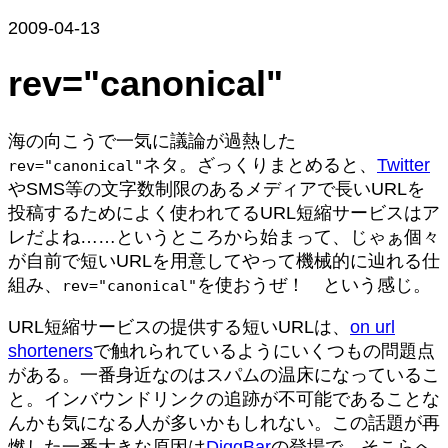
2009-04-13
rev="canonical"
海の向こうで一気に議論が過熱した
ネタ。ざっくりまとめると、
Twitter
rev="canonical"
やSMS等の文字数制限のあるメディアで長いURLを
投稿するためによく使われてるURL短縮サービスはア
レだよね……というところから始まって、じゃぁ個々
が自前で短いURLを用意してやって機械的に辿れる仕
組み、
を使おうぜ！ という感じ。
rev="canonical"
URL短縮サービスの提供する短いURLは、
on url
shorteners
で触れられているようにいくつもの問題点
がある。一番身近なのはスパムの温床になっているこ
と。インバウンドリンクの追跡が不可能であることな
んかも気になる人が多いかもしれない。この話題が再
燃した一番大きな原因は
DiggBar
の登場で、そこらへ