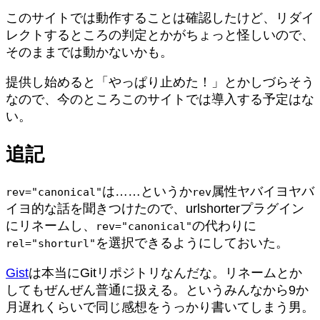
このサイトでは動作することは確認したけど、リダイ
レクトするところの判定とかがちょっと怪しいので、
そのままでは動かないかも。
提供し始めると「やっぱり止めた！」とかしづらそう
なので、今のところこのサイトでは導入する予定はな
い。
追記
は……というか
属性ヤバイヨヤバ
rev="canonical"
rev
イヨ的な話を聞きつけたので、urlshorterプラグイン
にリネームし、
の代わりに
rev="canonical"
を選択できるようにしておいた。
rel="shorturl"
Gist
は本当にGitリポジトリなんだな。リネームとか
してもぜんぜん普通に扱える。というみんなから9か
月遅れくらいで同じ感想をうっかり書いてしまう男。