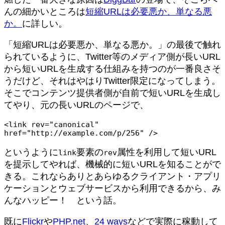
んの細かいところは
短縮URLは必要悪か、単なる悪
か。
に詳しい。
「短縮URLは必要悪か、単なる悪か。」の最後で触れ
られているように、Twitter等のメディア側が長いURL
から短いURLを生成する仕組みを持つのが一番良さそ
うだけど、それはやはりTwitter限定になってしまう。
そこでコンテンツ提供者側が自前で短いURLを生成し
てやり、元の長いURLのページで、
<link rev="canonical" 
href="http://example.com/p/256" />
というように
要素の
属性を利用して短いURL
link
rev
を提示してやれば、機械的に短いURLを知ることがで
きる。これならありとあらゆるクライアント・アプリ
ケーションとウェブサービスから利用できるから、み
んなハッピー！ という話。
既に
Flickr
や
PHP.net
、
24 ways
などで実際に稼動して