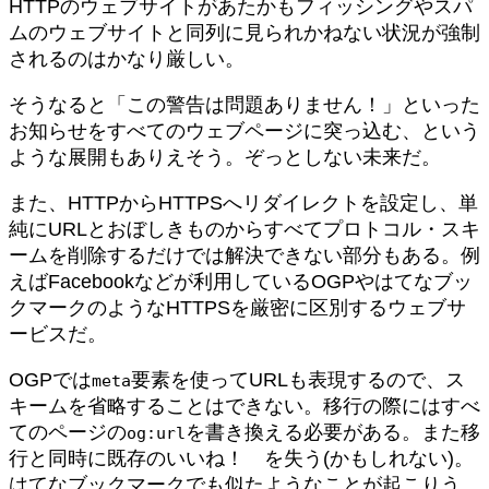
HTTPのウェブサイトがあたかもフィッシングやスパ
ムのウェブサイトと同列に見られかねない状況が強制
されるのはかなり厳しい。
そうなると「この警告は問題ありません！」といった
お知らせをすべてのウェブページに突っ込む、という
ような展開もありえそう。ぞっとしない未来だ。
また、HTTPからHTTPSへリダイレクトを設定し、単
純にURLとおぼしきものからすべてプロトコル・スキ
ームを削除するだけでは解決できない部分もある。例
えばFacebookなどが利用しているOGPやはてなブッ
クマークのようなHTTPSを厳密に区別するウェブサ
ービスだ。
OGPでは
要素を使ってURLも表現するので、ス
meta
キームを省略することはできない。移行の際にはすべ
てのページの
を書き換える必要がある。また移
og:url
行と同時に既存のいいね！ を失う(かもしれない)。
はてなブックマークでも似たようなことが起こりう