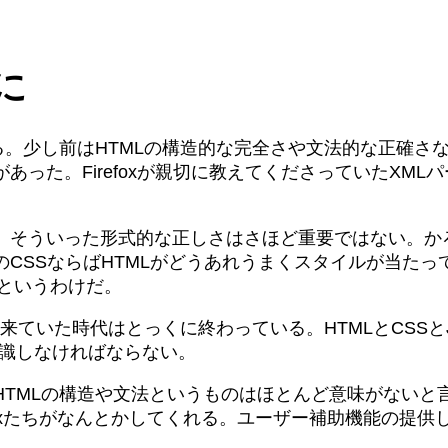
に
少し前はHTMLの構造的な完全さや文法的な正確さなどにウ
った。Firefoxが親切に教えてくださっていたXM
、そういった形式的な正しさはさほど重要ではない。かろ
CSSならばHTMLがどうあれうまくスタイルが当たっ
るというわけだ。
ジが出来ていた時代はとっくに終わっている。HTMLとCSSと
意識しなければならない。
HTMLの構造や文法というものはほとんど意味がないと
refoxたちがなんとかしてくれる。ユーザー補助機能の