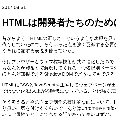
2017-08-31
HTMLは開発者たちのため
昔からよく「HTMLの正しさ」というような表現を見る。
依存していたので、そういった点を強く意識する必要があ
くそれに類する表現を使っていた。
今はブラウザーとウェブ標準技術が共に進化したので
もなんとか
修復して
解釈してくれる。命名規則ベースの
ほとんど無視できるShadow DOMでどうにでもでき
HTMLにCSSとJavaScriptを生やしてウェブペー
ではない)が出来上がる時代になっていることは強く
そう考えると今のウェブ制作の技術的な面において、
り扱いに気を付けるくらいで、あとはChromeやFi
属性でどうにでもなる話であって良いはずだ。
aria-*