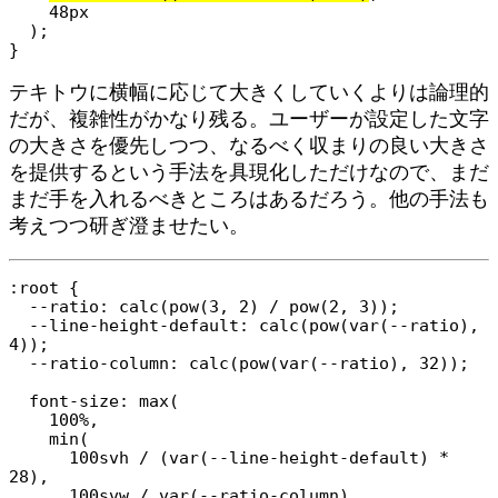
    48px

  );

}
テキトウに横幅に応じて大きくしていくよりは論理的
だが、複雑性がかなり残る。ユーザーが設定した文字
の大きさを優先しつつ、なるべく収まりの良い大きさ
を提供するという手法を具現化しただけなので、まだ
まだ手を入れるべきところはあるだろう。他の手法も
考えつつ研ぎ澄ませたい。
:root {

  --ratio: calc(pow(3, 2) / pow(2, 3));

  --line-height-default: calc(pow(var(--ratio), 
4));

  --ratio-column: calc(pow(var(--ratio), 32));

  font-size: max(

    100%,

    min(

      100svh / (var(--line-height-default) * 
28),

      100svw / var(--ratio-column),
