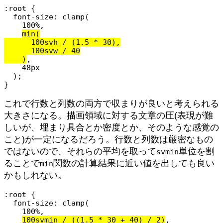
:root {

  font-size: clamp(

    100%,

min(

      100svh / (1.5 * 30),

      100svw / 40

    )
,

    48px

  );

}
これで行数と列数の両方で収まりが良いと考えられる
大きさになる。描画領域に対する文章の圧(表現が難
しいが、埋まり具合とか密度とか、そのような感覚の
こと)が一定になるだろう。行数と列数は厳密なもの
ではないので、それらの平均を取って
単位を割
svmin
ることで
関数の計算結果に近い値を出しても良い
min
かもしれない。
:root {

  font-size: clamp(

    100%,

100svmin / ((1.5 * 30 + 40) / 2)
,
