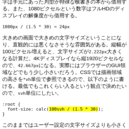
字は手元にあった
判型が特殊な
横書きの本から借用す
る。また、1080ピクセルという数字はフルHDのディ
スプレイの解像度から借用する。
1080px / (1.5 * 30) = 24px
大きめの画面で大きめの文字サイズということにな
り、直観的には悪くなさそうな雰囲気がある。縦幅が
100ピクセル増えると、文字サイズが
大きく
2.222px
なる計算だ。4Kディスプレイなら縦1920ピクセルな
ので、
になる。実際にはブラウザーのGUI領
42.667px
域などでもう少し小さいだろう。CSSでは描画領域
の高さを
単位で参照できるので、以下のように書
*vh
ける。最低でもこれくらい入るという観点で決めたい
ので、
単位にしたい。
svh
:root {

  font-size: calc(
100svh / (1.5 * 30)
);

}
このままではユーザー設定の文字サイズよりも小さく