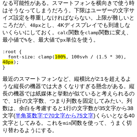
なる可能性がある。スマートフォンを横向きで使う時
はそうなってしまうだろう。下限はユーザーの文字サ
イズ設定を尊重しなければならない。上限が難しいと
ころだが、
とし、4Kディスプレイでも到達しな
48px
いくらいにしておく。
関数を
関数に変え、
calc
clamp
最小値で
を、最大値で
単位を使う。
%
px
:root {

  font-size: clamp(
100%
, 100svh / (1.5 * 30), 
48px
);

}
最近のスマートフォンなど、縦横比が2:1を超えるよ
うな縦長の機器では大きくなりすぎる懸念がある。縦
長の機器では紙媒体と挙動が似ていると考えられるの
で、1行の文字数、つまり列数を固定してみたい。列
数は、余白を考慮すると1行の文字数が35文字から38
文字(
半角英数字で70文字から75文字
)くらいとなる40
文字としてみる。これを
関数を使って、うまく切
min
り替わるようにする。