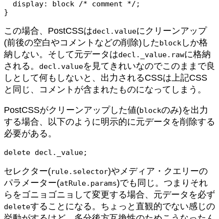
  display: block /* comment */;

}
この場合、PostCSSは
にクリーンアップ
decl.value
(前後の空白やコメントなどの削除)した
しか格
block
納しない。そして元データは
に格納
decl._value.raw
される。
を見てきれいなのでこのままで良
decl.value
しとして何もしないと、出力されるCSSは上記CSS
と同じ、コメントが含まれたものになってしまう。
PostCSSがクリーンアップした値(
のみ)を出力
block
する場合、以下のように明示的に元データを削除する
必要がある。
delete decl._value;
セレクター(
)やメディア・クエリーの
rule.selector
パラメーター(
)でも同じ。つまりそれ
atRule.params
らをゴニョゴニョして変更する場合、元データを必ず
することになる。ちょっと直観的でない感じの
delete
挙動がするけど、多分後方互換性のためこうなったん