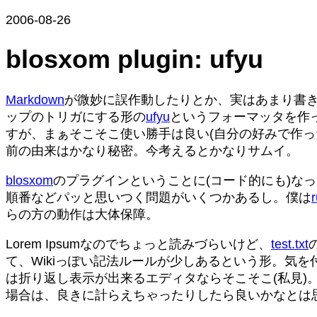
2006-08-26
blosxom plugin: ufyu
Markdown
が微妙に誤作動したりとか、実はあまり書き
ップのトリガにする形の
ufyu
というフォーマッタを作
すが、まぁそこそこ使い勝手は良い(自分の好みで作った
前の由来はかなり秘密。今考えるとかなりサムイ。
blosxom
のプラグインということに(コード的にも)な
順番などパッと思いつく問題がいくつかあるし。僕は
r
らの方の動作は大体保障。
Lorem Ipsumなのでちょっと読みづらいけど、
test.txt
て、Wikiっぽい記法ルールが少しあるという形。気
は折り返し表示が出来るエディタならそこそこ(私見)。
場合は、良きに計らえちゃったりしたら良いかなとは