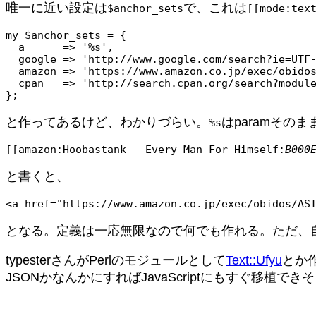
唯一に近い設定は
で、これは
$anchor_sets
[[mode:tex
my $anchor_sets = {

  a      => '%s',

  google => 'http://www.google.com/search?ie=UTF-8&amp;lr=&amp;q=%es',

  amazon => 'https://www.amazon.co.jp/exec/obidos/ASIN/%s/hail2unet-22/ref=nosim',

  cpan   => 'http://search.cpan.org/search?module=%s',

};
と作ってあるけど、わかりづらい。
はparamそのま
%s
[[amazon:Hoobastank - Every Man For Himself:
B000
と書くと、
<a href="https://www.amazon.co.jp/exec/obidos/AS
となる。定義は一応無限なので何でも作れる。ただ、
typesterさんがPerlのモジュールとして
Text::Ufyu
とか
JSONかなんかにすればJavaScriptにもすぐ移植でき