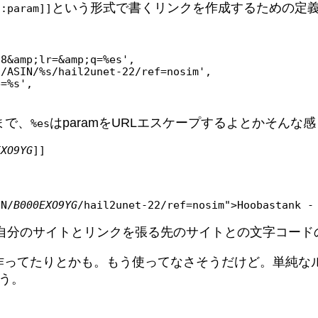
という形式で書くリンクを作成するための定
t:param]]
まで、
はparamをURLエスケープするよとかそんな感
%es
EXO9YG
]]
IN/
B000EXO9YG
/hail2unet-22/ref=nosim">Hoobastank -
自分のサイトとリンクを張る先のサイトとの文字コードの
作ってたりとかも。もう使ってなさそうだけど。単純な
そう。