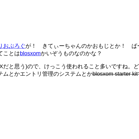
りおぶろぐ
が！ きてぃーちゃんのかおもじとか！ ぱ
てことは
blosxom
かいぞうものなのかな？
-Xだと思う)ので、けっこう使われること多いですね。
テムとかエントリ管理のシステムとか
blosxom start