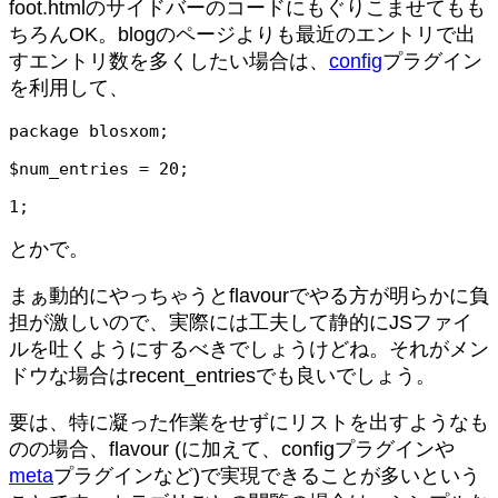
foot.htmlのサイドバーのコードにもぐりこませてもも
ちろんOK。blogのページよりも最近のエントリで出
すエントリ数を多くしたい場合は、
config
プラグイン
を利用して、
package blosxom;

$num_entries = 20;

1;
とかで。
まぁ動的にやっちゃうとflavourでやる方が明らかに負
担が激しいので、実際には工夫して静的にJSファイ
ルを吐くようにするべきでしょうけどね。それがメン
ドウな場合はrecent_entriesでも良いでしょう。
要は、特に凝った作業をせずにリストを出すようなも
のの場合、flavour (に加えて、configプラグインや
meta
プラグインなど)で実現できることが多いという