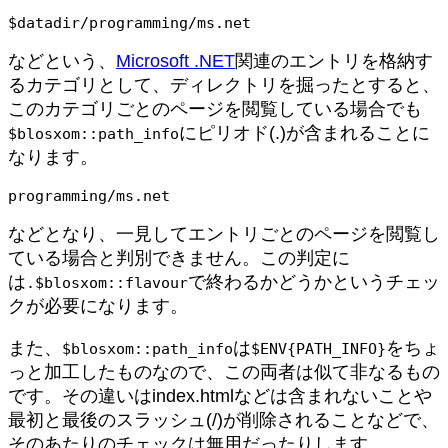
$datadir/programming/ms.net
などという、
Microsoft .NET
関連のエントリを格納す
るカテゴリとして、ディレクトリを掘ったとすると、
このカテゴリごとのページを閲覧している場合でも
にピリオド(.)が含まれることに
$blosxom::path_info
なります。
programming/ms.net
などとなり、一見してエントリごとのページを閲覧し
ている場合と判別できません。この判定に
は
で終わるかどうかというチェッ
.$blosxom::flavour
クが必要になります。
また、
は
をちょ
$blosxom::path_info
$ENV{PATH_INFO}
っと加工したものなので、この両者は似て非なるもの
です。その違いはindex.htmlなどは含まれないことや
最初と最後のスラッシュ(/)が削除されることなどで、
そのあたりのチェックは無用だったりします。