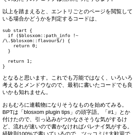
以上を踏まえると、エントリごとのページを閲覧して
いる場合かどうかを判定するコードは、
sub start {

  if ($blosxom::path_info !~ 
/\.$blosxom::flavour$/) {

    return 0;

  }

  return 1;

}
となると思います。これでも万能ではなく、いろいろ
考えるとメンドウなので、最初に書いたコードでも良
いかも知れません。
おもむろに連載物になりそうなものを始めてみる。
BPTは「blosxom plugin tips」の頭字語。「#1」とか
付けたので、引っ込みがつかなさそうな気がするけ
ど、流れが速いので書かなければバレナイ気がする。
経験則100%で書いているので、ツッコミは大歓迎で