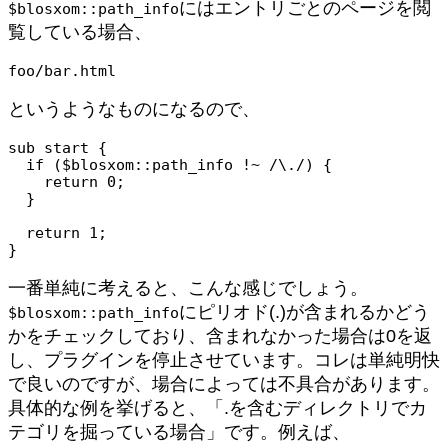
にはエントリごとのページを閲
$blosxom::path_info
覧している場合、
foo/bar.html
というようなものになるので、
sub start {

  if ($blosxom::path_info !~ /\./) {

    return 0;

  }

  return 1;

}
一番単純に考えると、こんな感じでしょう。
にピリオド(.)が含まれるかどう
$blosxom::path_info
かをチェックしており、含まれなかった場合は0を返
し、プラグインを停止させています。コレは単純明快
で良いのですが、場合によっては不具合があります。
具体的な例を挙げると、「.を含むディレクトリでカ
テゴリを掘っている場合」です。例えば、