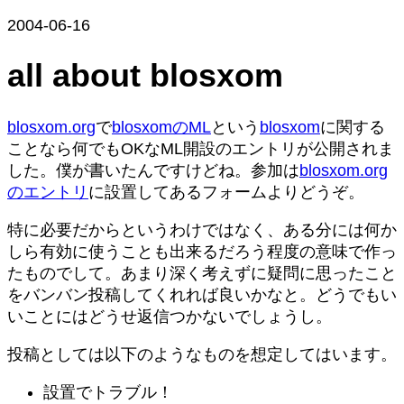
2004-06-16
all about blosxom
blosxom.org
で
blosxomのML
という
blosxom
に関する
ことなら何でもOKなML開設のエントリが公開されま
した。僕が書いたんですけどね。参加は
blosxom.org
のエントリ
に設置してあるフォームよりどうぞ。
特に必要だからというわけではなく、ある分には何か
しら有効に使うことも出来るだろう程度の意味で作っ
たものでして。あまり深く考えずに疑問に思ったこと
をバンバン投稿してくれれば良いかなと。どうでもい
いことにはどうせ返信つかないでしょうし。
投稿としては以下のようなものを想定してはいます。
設置でトラブル！