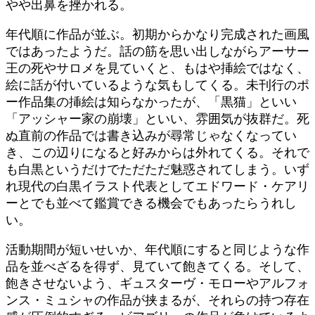
やや出鼻を挫かれる。
年代順に作品が並ぶ。初期からかなり完成された画風
ではあったようだ。話の筋を思い出しながらアーサー
王の死やサロメを見ていくと、もはや挿絵ではなく、
絵に話が付いているような気もしてくる。未刊行のポ
ー作品集の挿絵は知らなかったが、「黒猫」といい
「アッシャー家の崩壊」といい、雰囲気が抜群だ。死
ぬ直前の作品では書き込みが尋常じゃなくなってい
き、この辺りになると好みからは外れてくる。それで
も白黒というだけでただただ魅惑されてしまう。いず
れ現代の白黒イラスト代表としてエドワード・ケアリ
ーとでも並べて鑑賞できる機会でもあったらうれし
い。
活動期間が短いせいか、年代順にすると同じような作
品を並べざるを得ず、見ていて飽きてくる。そして、
飽きさせないよう、ギュスターヴ・モローやアルフォ
ンス・ミュシャの作品が挟まるが、それらの持つ存在