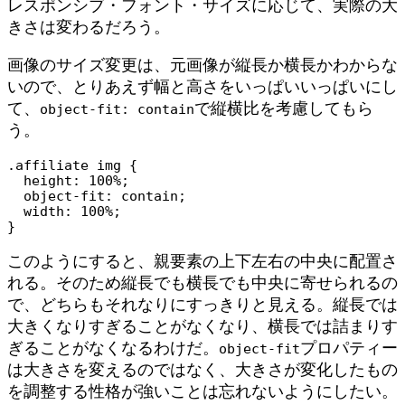
レスポンシブ・フォント・サイズに応じて、実際の大
きさは変わるだろう。
画像のサイズ変更は、元画像が縦長か横長かわからな
いので、とりあえず幅と高さをいっぱいいっぱいにし
て、
で縦横比を考慮してもら
object-fit: contain
う。
.affiliate img {

  height: 100%;

  object-fit: contain;

  width: 100%;

}
このようにすると、親要素の上下左右の中央に配置さ
れる。そのため縦長でも横長でも中央に寄せられるの
で、どちらもそれなりにすっきりと見える。縦長では
大きくなりすぎることがなくなり、横長では詰まりす
ぎることがなくなるわけだ。
プロパティー
object-fit
は大きさを変えるのではなく、大きさが変化したもの
を調整する性格が強いことは忘れないようにしたい。