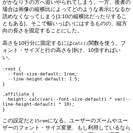
がかなり下の方へ追いやられてしまう。一方、後者の
場合は画像の縦横比によってどのような表示になるか
読めなくなってしまう(1:10の縦横比だったりするこ
ともある)。そこで幅いっぱいにはするものの、縦方
向の長さを固定することにした。
高さを10行分に固定するには
関数を使う。フ
calc()
ォント・サイズと行の高さを掛け、10倍すればい
い。
:root {

  --font-size-default: 1rem;

  --line-height-default: 1.5;

}

.affiliate {

  height: calc(var(--font-size-default) * var(--
line-height-default) * 10);

}
この設定だと
になる。ユーザーのズームやユー
15rem
ザーのフォント・サイズ変更、もし利用しているなら