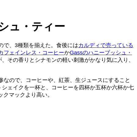
シュ・ティー
ので、3種類を揃えた。食後には
カルディで売っている
カフェインレス・コーヒー
か
Gassのハニーブッシュ・
が、その香りとシナモンの軽い刺激がかなり気に入り、
惨なので、コーヒーや、紅茶、生ジュースにすること
トシェイクを一杯と、コーヒーを四杯か五杯か六杯か七
ビックマックより高い。